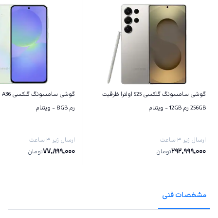
گوشی سامسونگ گلکسی S25 اولترا ظرفیت
256GB رم 12GB - ویتنام
رم 8GB - ویتنام
ارسال زیر ۳ ساعت
ارسال زیر ۳ ساعت
77,899,000
292,999,000
تومان
تومان
مشخصات فنی