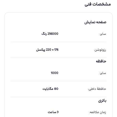
مشخصات فنی
صفحه نمایش
سایر
:
256000 رنگ
رزولوشن
:
176 × 220 پیکسل
حافظه
سایر
:
1000
حافظهٔ داخلی
:
80 مگابایت
باتری
زمان مکالمه
:
3 ساعت