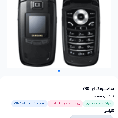
سامسونگ ای 780
Samsung E780
امکان خرید حضوری
ارسال سریع زیر 3 ساعت
خرید اقساطی با GSMPay
گارانتی