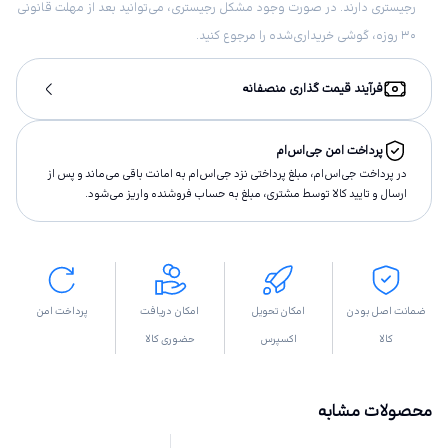
رجیستری دارند. در صورت وجود مشکل رجیستری، می‌توانید بعد از مهلت قانونی
۳۰ روزه، گوشی خریداری‌شده را مرجوع کنید.
فرآیند قیمت گذاری منصفانه
پرداخت امن جی‌اس‌ام
در پرداخت جی‌اس‌ام، مبلغ پرداختى نزد جی‌اس‌ام به امانت باقى مى‌ماند و پس از
ارسال و تاييد كالا توسط مشتری، مبلغ به حساب فروشنده واريز مى‌شود.
ضمانت اصل بودن
امکان تحویل
امکان دریافت
پرداخت امن
کالا
اکسپرس
حضوری کالا
محصولات مشابه