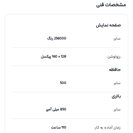
مشخصات فنی
صفحه نمایش
سایر
:
256000 رنگ
رزولوشن
:
128 × 160 پیکسل
حافظه
سایر
:
500
باتری
سایر
:
850 میلی آمپر
زمان آماده به کار
:
110 ساعت