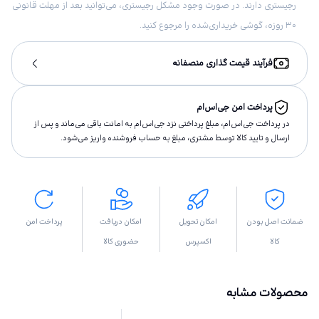
رجیستری دارند. در صورت وجود مشکل رجیستری، می‌توانید بعد از مهلت قانونی
۳۰ روزه، گوشی خریداری‌شده را مرجوع کنید.
فرآیند قیمت گذاری منصفانه
پرداخت امن جی‌اس‌ام
در پرداخت جی‌اس‌ام، مبلغ پرداختى نزد جی‌اس‌ام به امانت باقى مى‌ماند و پس از
ارسال و تاييد كالا توسط مشتری، مبلغ به حساب فروشنده واريز مى‌شود.
ضمانت اصل بودن
امکان تحویل
امکان دریافت
پرداخت امن
کالا
اکسپرس
حضوری کالا
محصولات مشابه