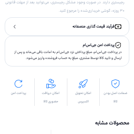
رجیستری دارند. در صورت وجود مشکل رجیستری، می‌توانید بعد از مهلت قانونی
۳۰ روزه، گوشی خریداری‌شده را مرجوع کنید.
فرآیند قیمت گذاری منصفانه
پرداخت امن جی‌اس‌ام
در پرداخت جی‌اس‌ام، مبلغ پرداختى نزد جی‌اس‌ام به امانت باقى مى‌ماند و پس از
ارسال و تاييد كالا توسط مشتری، مبلغ به حساب فروشنده واريز مى‌شود.
ضمانت اصل بودن
امکان تحویل
امکان دریافت
پرداخت امن
کالا
اکسپرس
حضوری کالا
محصولات مشابه