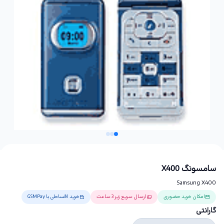
سامسونگ X400
Samsung X400
امکان خرید حضوری
ارسال سریع زیر 3 ساعت
خرید اقساطی با GSMPay
گارانتی