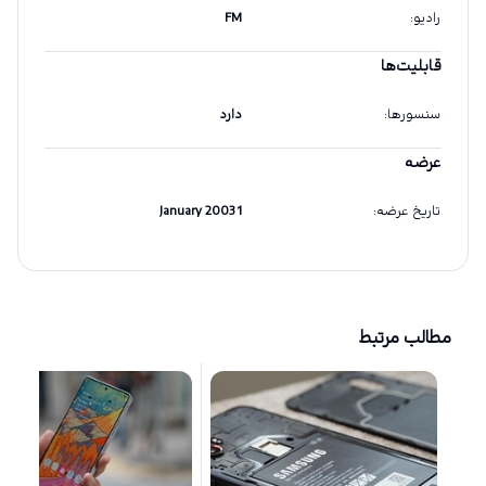
رادیو
:
FM
قابلیت‌ها
سنسورها
:
دارد
عرضه
تاریخ عرضه
:
1 January 2003
مطالب مرتبط