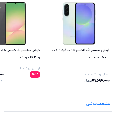
گوشی سامسونگ گلکسی A36 ظرفیت 256GB
رم 8GB - ویتنام
رم 8GB - ویتنام
ارسال زیر ۳ ساعت
000
ارسال زیر ۳ ساعت
3
%
77,694,000
تومان
00
مشخصات فنی