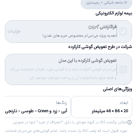
18 ماهه شرکتی + رجیستری
بیمه لوازم الکترونیکی
فراگارانتی
جزئیات
(هدیه ویژه جی‌اس‌ام مخصوص خریدهای نقدی)
شرکت در طرح تعویض گوشی کارکرده
تعویض گوشی کارکرده با این مدل
جی‌اس‌ام گوشی کارکرده شما را با گوشی مورد نظرتان معاوضه می‌کند
و فقط مبلغ مابه‌التفاوت آن را پرداخت خواهید خواهید کرد.
ویژگی‌های اصلی
ابعاد
رنگ‌ها
20 × 86 × 46 میلیمتر
آبی - زرد و Green - طوسی - نارنجی
امکان برگشت کالا در گروه موبایل با دلیل “انصراف از خرید“ تنها در صورتی
مورد قبول است که پلمب کالا باز نشده باشد. تمام گوشی‌های جی‌اس‌ام ضمانت