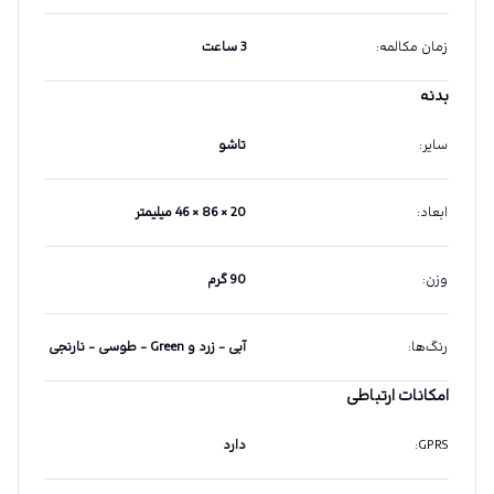
زمان مکالمه
:
3 ساعت
بدنه
سایر
:
تاشو
ابعاد
:
20 × 86 × 46 میلیمتر
وزن
:
90 گرم
رنگ‌ها
:
آبی - زرد و Green - طوسی - نارنجی
امکانات ارتباطی
GPRS
:
دارد