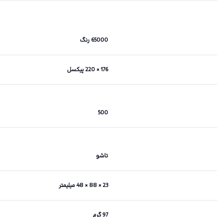
65000 رنگ
176 × 220 پیکسل
500
تاشو
23 × 88 × 48 میلیمتر
97 گرم