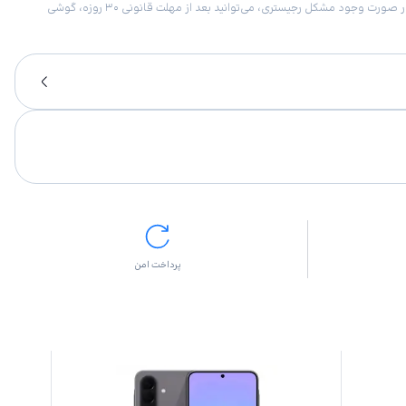
امکان برگشت کالا در گروه موبایل با دلیل “انصراف از خرید“ تنها در صورتی مورد قبول است که پلمب کالا باز نشده باشد. تمام گوشی‌های جی‌اس‌ام ضمانت رجیستری دارند. در صورت وجود مشکل رجیستری، می‌توانید بعد از مهلت قانونی ۳۰ روزه، گوشی
پرداخت امن