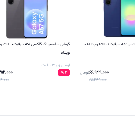
گوشی سامسونگ گلکسی A27 ظرفیت 128GB رم 6GB -
ویتنام
ارسال زیر ۳ ساعت
282,000
66,949,000
تومان
2
%
404,000
68,249,000