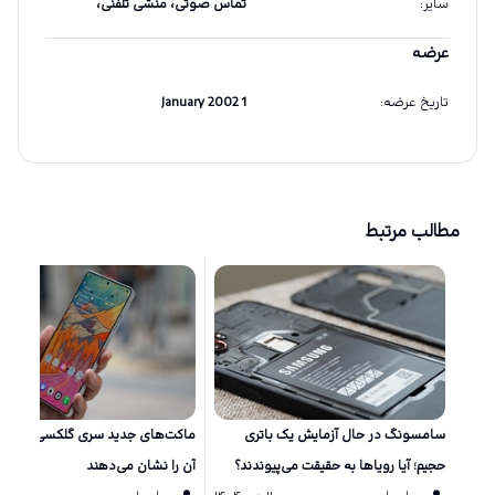
سایر
:
تماس صوتی، منشی تلفنی،
عرضه
تاریخ عرضه
:
1 January 2002
مطالب مرتبط
سامسونگ در حال آزمایش یک باتری
ماکت‌های جد
حجیم؛ آیا رویاها به حقیقت می‌پیوندند؟
آن را نشان می‌دهند