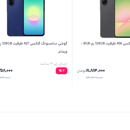
گوشی سامسونگ گلکسی A56 ظرفیت 128GB رم 8GB -
ویتنام
ارسال زیر ۳ ساعت
258,000
81,884,000
تومان
2
%
64,000
84,269,000