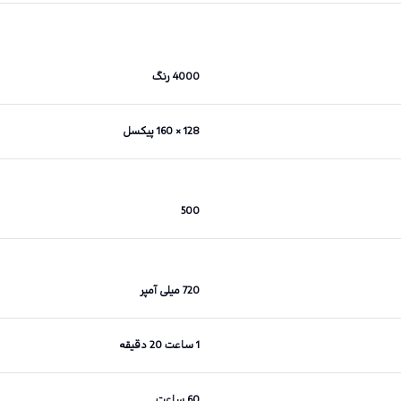
4000 رنگ
128 × 160 پیکسل
500
720 میلی آمپر
1 ساعت 20 دقیقه
60 ساعت