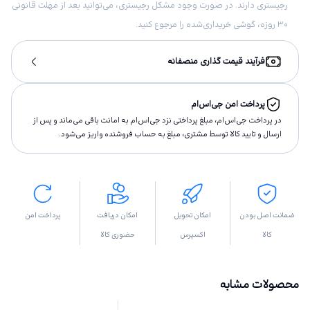
رجیستری دارند. در صورت وجود مشکل رجیستری، می‌توانید بعد از مهلت قانونی
۳۰ روزه، گوشی خریداری‌شده را مرجوع کنید.
فرآیند قیمت گذاری منصفانه
پرداخت امن جی‌اس‌ام
در پرداخت جی‌اس‌ام، مبلغ پرداختى نزد جی‌اس‌ام به امانت باقى مى‌ماند و پس از
ارسال و تاييد كالا توسط مشتری، مبلغ به حساب فروشنده واريز مى‌شود.
ضمانت اصل بودن
امکان تحویل
امکان دریافت
پرداخت امن
کالا
اکسپرس
حضوری کالا
محصولات مشابه