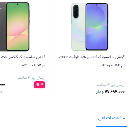
گوشی سامسونگ گلکسی A36 ظرفیت 256GB
رم 8GB - ویتنام
رم 8GB - ویتنام
ارسال زیر ۳ ساعت
000
ارسال زیر ۳ ساعت
3
%
77,694,000
تومان
00
مشخصات فنی