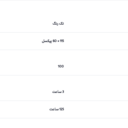
تک رنگ
115 × 60 پیکسل
100
3 ساعت
125 ساعت