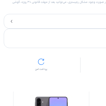
امکان برگشت کالا در گروه موبایل با دلیل “انصراف از خرید“ تنها در صورتی مورد قبول است که پلمب کالا باز نشده باشد. تمام گوشی‌های جی‌اس‌ام ضمانت رجیستری دارند. در صورت وجود مشکل رجیستری، می‌توانید بعد از مهلت قانونی ۳۰ روزه، گوشی
پرداخت امن