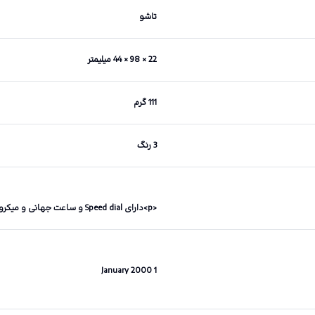
تاشو
22 × 98 × 44 میلیمتر
111 گرم
3 رنگ
<p>دارای Speed dial و ساعت جهانی و میکروفون داخلی</p>
1 January 2000