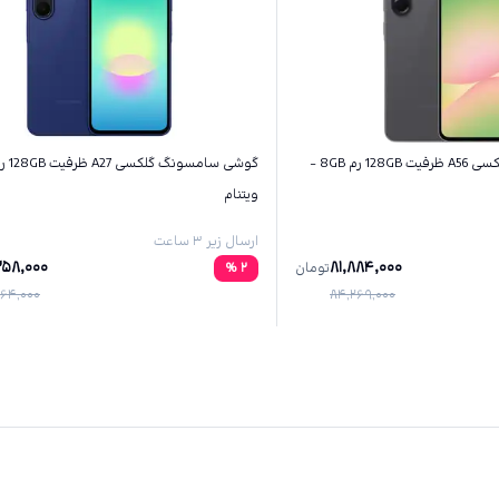
گوشی سامسونگ گلکسی A56 ظرفیت 128GB رم 8GB -
ویتنام
ارسال زیر ۳ ساعت
258,000
81,884,000
تومان
2
%
64,000
84,269,000