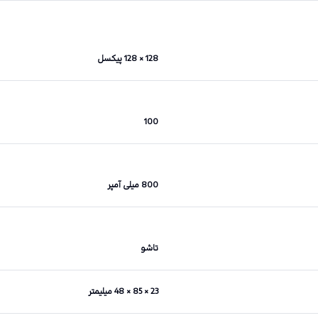
128 × 128 پیکسل
100
800 میلی آمپر
تاشو
23 × 85 × 48 میلیمتر