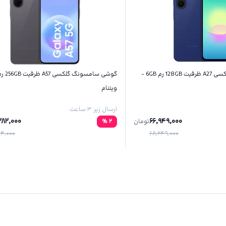
گوشی سامسونگ گلکسی A27 ظرفیت 128GB رم 6GB -
ویتنام
ارسال زیر ۳ ساعت
282,000
66,949,000
تومان
2
%
404,000
68,249,000