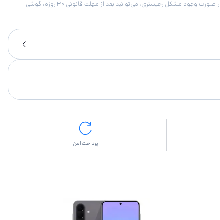
امکان برگشت کالا در گروه موبایل با دلیل “انصراف از خرید“ تنها در صورتی مورد قبول است که پلمب کالا باز نشده باشد. تمام گوشی‌های جی‌اس‌ام ضمانت رجیستری دارند. در صورت وجود مشکل رجیستری، می‌توانید بعد از مهلت قانونی ۳۰ روزه، گوشی
پرداخت امن