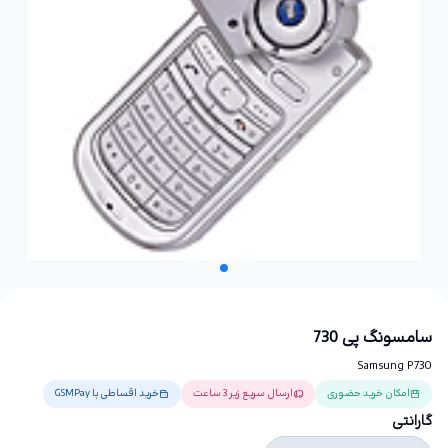
سامسونگ پی 730
Samsung P730
امکان خرید حضوری
ارسال سریع زیر 3 ساعت
خرید اقساطی با GSMPay
گارانتی