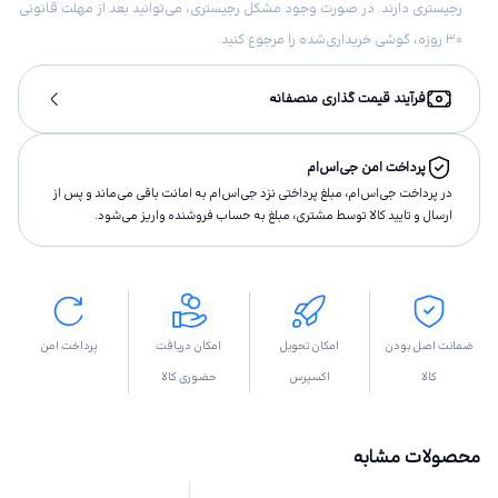
رجیستری دارند. در صورت وجود مشکل رجیستری، می‌توانید بعد از مهلت قانونی
۳۰ روزه، گوشی خریداری‌شده را مرجوع کنید.
فرآیند قیمت گذاری منصفانه
پرداخت امن جی‌اس‌ام
در پرداخت جی‌اس‌ام، مبلغ پرداختى نزد جی‌اس‌ام به امانت باقى مى‌ماند و پس از
ارسال و تاييد كالا توسط مشتری، مبلغ به حساب فروشنده واريز مى‌شود.
ضمانت اصل بودن
امکان تحویل
امکان دریافت
پرداخت امن
کالا
اکسپرس
حضوری کالا
محصولات مشابه