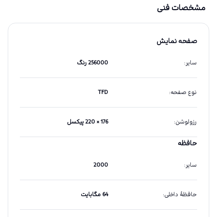
مشخصات فنی
صفحه نمایش
سایر
:
256000 رنگ
نوع صفحه
:
TFD
رزولوشن
:
176 × 220 پیکسل
حافظه
سایر
:
2000
حافظهٔ داخلی
:
64 مگابایت