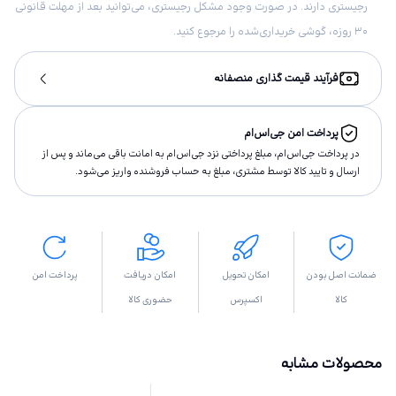
رجیستری دارند. در صورت وجود مشکل رجیستری، می‌توانید بعد از مهلت قانونی
۳۰ روزه، گوشی خریداری‌شده را مرجوع کنید.
فرآیند قیمت گذاری منصفانه
پرداخت امن جی‌اس‌ام
در پرداخت جی‌اس‌ام، مبلغ پرداختى نزد جی‌اس‌ام به امانت باقى مى‌ماند و پس از
ارسال و تاييد كالا توسط مشتری، مبلغ به حساب فروشنده واريز مى‌شود.
ضمانت اصل بودن
امکان تحویل
امکان دریافت
پرداخت امن
کالا
اکسپرس
حضوری کالا
محصولات مشابه