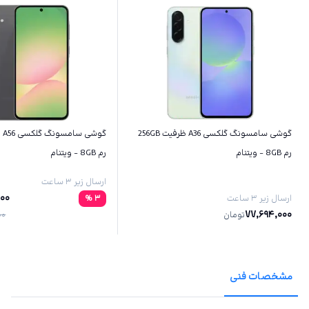
گوشی سامسونگ گلکسی A36 ظرفیت 256GB
رم 8GB - ویتنام
رم 8GB - ویتنام
ارسال زیر ۳ ساعت
000
ارسال زیر ۳ ساعت
3
%
77,694,000
تومان
00
مشخصات فنی