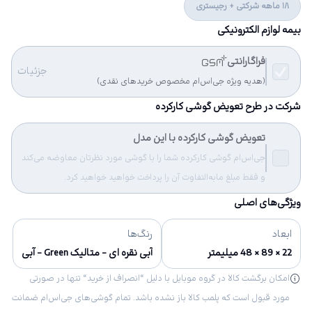
18 ماهه شرکتی + رجیستری
بیمه لوازم الکترونیکی
فراگارانتی
جزئیات
(هدیه ویژه جی‌اس‌ام مخصوص خریدهای نقدی)
شرکت در طرح تعویض گوشی کارکرده
تعویض گوشی کارکرده با این مدل
جی‌اس‌ام گوشی کارکرده شما را با گوشی مورد نظرتان معاوضه می‌کند
و فقط مبلغ مابه‌التفاوت آن را پرداخت خواهید خواهید کرد.
ویژگی‌های اصلی
ابعاد
رنگ‌ها
22 × 89 × 48 میلیمتر
آبی نقره ای - متالیک Green - آبی
امکان برگشت کالا در گروه موبایل با دلیل “انصراف از خرید“ تنها در صورتی
مورد قبول است که پلمب کالا باز نشده باشد. تمام گوشی‌های جی‌اس‌ام ضمانت