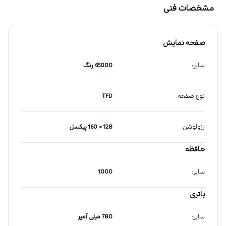
مشخصات فنی
صفحه نمایش
سایر
:
65000 رنگ
نوع صفحه
:
TFD
رزولوشن
:
128 × 160 پیکسل
حافظه
سایر
:
1000
باتری
سایر
:
780 میلی آمپر