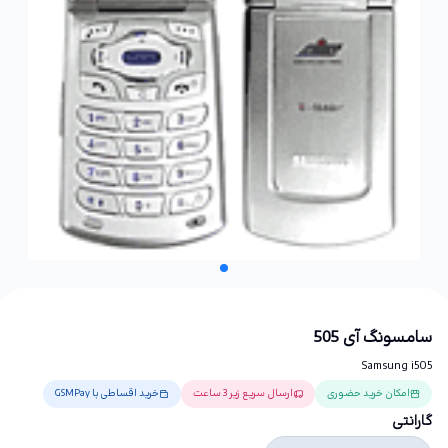
سامسونگ آی 505
Samsung i505
امکان خرید حضوری
ارسال سریع زیر 3 ساعت
خرید اقساطی با GSMPay
گارانتی