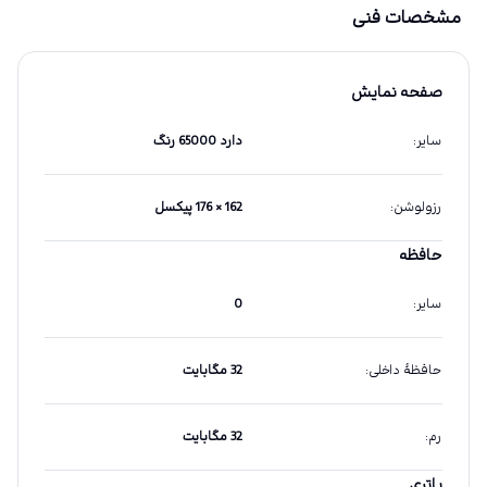
مشخصات فنی
صفحه نمایش
سایر
:
دارد 65000 رنگ
رزولوشن
:
162 × 176 پیکسل
حافظه
سایر
:
0
حافظهٔ داخلی
:
32 مگابایت
رم
:
32 مگابایت
باتری