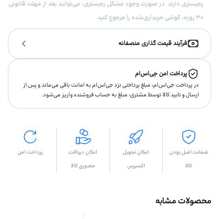
رجیستری دارند. در صورت وجود مشکل رجیستری، می‌توانید بعد از مهلت قانونی
۳۰ روزه، گوشی خریداری‌شده را مرجوع کنید.
فرآیند قیمت گذاری منصفانه
پرداخت امن جی‌اس‌ام
در پرداخت جی‌اس‌ام، مبلغ پرداختى نزد جی‌اس‌ام به امانت باقى مى‌ماند و پس از
ارسال و تاييد كالا توسط مشتری، مبلغ به حساب فروشنده واريز مى‌شود.
ضمانت اصل بودن
امکان تحویل
امکان دریافت
پرداخت امن
کالا
اکسپرس
حضوری کالا
محصولات مشابه