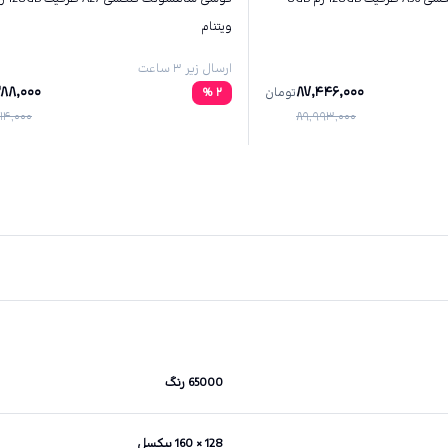
ویتنام
ارسال زیر ۳ ساعت
288,000
87,446,000
تومان
2
%
14,000
89,993,000
65000 رنگ
128 × 160 پیکسل