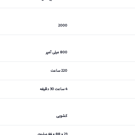
2000
800 میلی آمپر
220 ساعت
4 ساعت 30 دقیقه
کشویی
23 × 88 × 44 میلیمتر