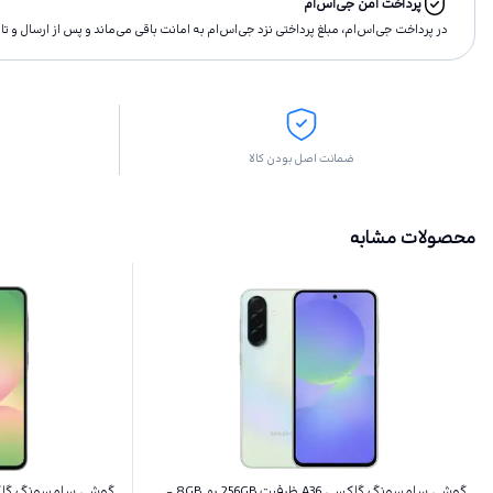
پرداخت امن جی‌اس‌ام
در پرداخت جی‌اس‌ام، مبلغ پرداختى نزد جی‌اس‌ام به امانت باقى مى‌ماند و پس از ارسال و 
ضمانت اصل بودن کالا
محصولات مشابه
گوشی سامسونگ گلکسی A36 ظرفیت 256GB رم 8GB -