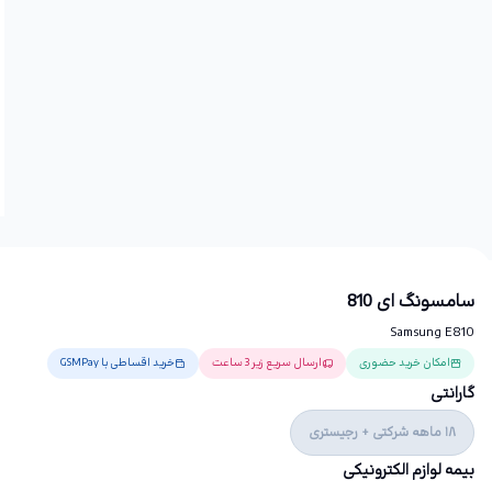
سامسونگ ای 810
Samsung E810
امکان خرید حضوری
ارسال سریع زیر 3 ساعت
خرید اقساطی با GSMPay
گارانتی
18 ماهه شرکتی + رجیستری
بیمه لوازم الکترونیکی