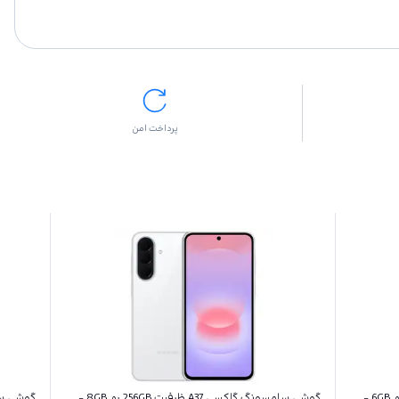
پرداخت امن
گوشی سامسونگ گلکسی A27 ظرفیت 128GB رم 6GB -
گوشی سامسونگ گلکسی A37 ظرفیت 256GB رم 8GB -