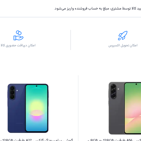
تاييد كالا توسط مشتری، مبلغ به حساب فروشنده واريز مى‌شود.
امکان تحویل اکسپرس
امکان دریافت حضوری کالا
گوشی سامسونگ گلکسی A56 ظرفیت 128GB رم 8GB -