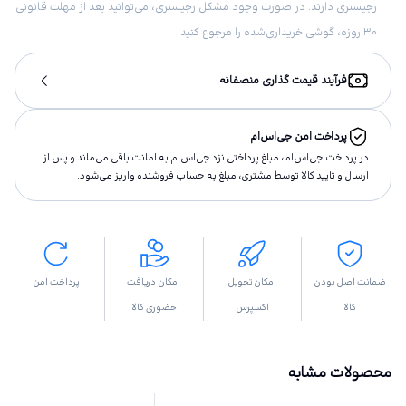
رجیستری دارند. در صورت وجود مشکل رجیستری، می‌توانید بعد از مهلت قانونی
۳۰ روزه، گوشی خریداری‌شده را مرجوع کنید.
فرآیند قیمت گذاری منصفانه
پرداخت امن جی‌اس‌ام
در پرداخت جی‌اس‌ام، مبلغ پرداختى نزد جی‌اس‌ام به امانت باقى مى‌ماند و پس از
ارسال و تاييد كالا توسط مشتری، مبلغ به حساب فروشنده واريز مى‌شود.
ضمانت اصل بودن
امکان تحویل
امکان دریافت
پرداخت امن
کالا
اکسپرس
حضوری کالا
محصولات مشابه