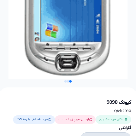
کیوتک 9090
Qtek 9090
امکان خرید حضوری
ارسال سریع زیر 3 ساعت
خرید اقساطی با GSMPay
گارانتی