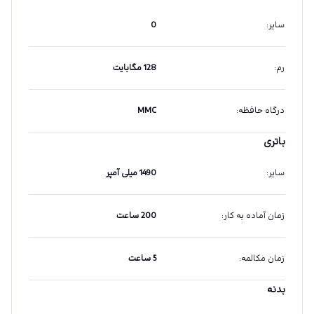
سایر
:
0
رم
:
128 مگابایت
درگاه حافظه
:
MMC
باتری
سایر
:
1490 میلی آمپر
زمان آماده به کار
:
200 ساعت
زمان مکالمه
:
5 ساعت
بدنه