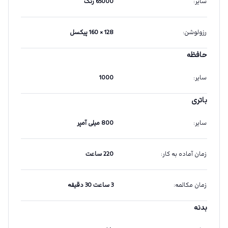
سایر
:
65000 رنگ
رزولوشن
:
128 × 160 پیکسل
حافظه
سایر
:
1000
باتری
سایر
:
800 میلی آمپر
زمان آماده به کار
:
220 ساعت
زمان مکالمه
:
3 ساعت 30 دقیقه
بدنه