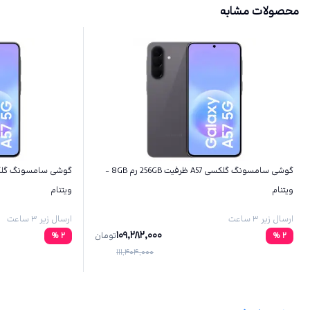
محصولات مشابه
گوشی سامسونگ گلکسی A57 ظرفیت 256GB رم 8GB -
ویتنام
ویتنام
ارسال زیر ۳ ساعت
ارسال زیر ۳ ساعت
109,282,000
2
%
تومان
2
%
111,404,000