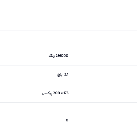
256000 رنگ
2.1 اینچ
176 × 208 پیکسل
0