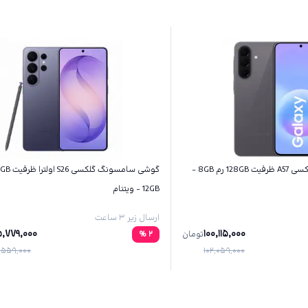
گوشی سامسونگ گلکسی A57 ظرفیت 128GB رم 8GB -
12GB - ویتنام
ارسال زیر ۳ ساعت
,779,000
100,115,000
تومان
2
%
,559,000
102,059,000