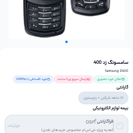
سامسونگ زد 400
Samsung Z400
امکان خرید حضوری
ارسال سریع زیر 3 ساعت
خرید اقساطی با GSMPay
گارانتی
18 ماهه شرکتی + رجیستری
بیمه لوازم الکترونیکی
فراگارانتی
جزئیات
(هدیه ویژه جی‌اس‌ام مخصوص خریدهای نقدی)