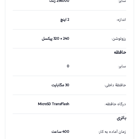
سایر
:
256000 رنگ
اندازه
:
2 اینچ
رزولوشن
:
240 × 320 پیکسل
حافظه
سایر
:
0
حافظهٔ داخلی
:
30 مگابایت
درگاه حافظه
:
MicroSD TransFlash
باتری
زمان آماده به کار
:
400 ساعت