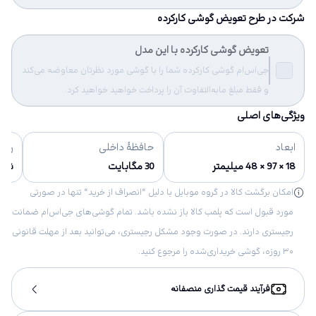
شرکت در طرح تعویض گوشی کارکرده
تعویض گوشی کارکرده با این مدل
جی‌اس‌ام گوشی کارکرده شما را با گوشی مورد نظرتان معاوضه می‌کند
و فقط مبلغ مابه‌التفاوت آن را پرداخت خواهید خواهید کرد.
ویژگی‌های اصلی
ابعاد
حافظهٔ داخلی
رنگ‌
18 × 97 × 48 میلیمتر
30 مگابایت
نقر
امکان برگشت کالا در گروه موبایل با دلیل “انصراف از خرید“ تنها در صورتی
مورد قبول است که پلمب کالا باز نشده باشد. تمام گوشی‌های جی‌اس‌ام ضمانت
رجیستری دارند. در صورت وجود مشکل رجیستری، می‌توانید بعد از مهلت قانونی
۳۰ روزه، گوشی خریداری‌شده را مرجوع کنید.
فرآیند قیمت گذاری منصفانه