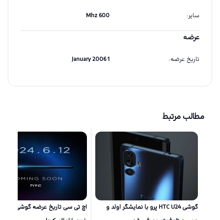
سایر
:
600 Mhz
عرضه
تاریخ عرضه
:
1 January 2006
مطالب مرتبط
گوشی HTC U24 پرو با نمایشگر اولد و
اچ تی سی تاریخ عرضه گوشی‌های ج