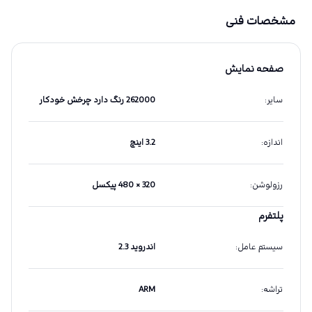
مشخصات فنی
صفحه نمایش
سایر
:
262000 رنگ دارد چرخش خودکار
اندازه
:
3.2 اینچ
رزولوشن
:
320 × 480 پیکسل
پلتفرم
سیستم عامل
:
اندروید 2.3
تراشه
:
ARM