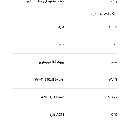
رنگ‌ها
:
Black -نقره ای - قهوه ای
امکانات ارتباطی
GPRS
:
دارد
EDGE
:
دارد
سایر
:
پورت 3.5 میلیمتری
Wi-Fi 802.11 b/g/n
:
WiFi
بلوتوث
:
نسخه 3 با A2DP
GPS
:
AGPS دارد