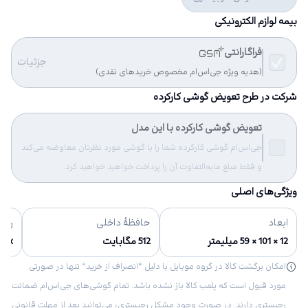
بیمه لوازم الکترونیکی
فراگارانتی
جزئیات
(هدیه ویژه جی‌اس‌ام مخصوص خریدهای نقدی)
شرکت در طرح تعویض گوشی کارکرده
تعویض گوشی کارکرده با این مدل
جی‌اس‌ام گوشی کارکرده شما را با گوشی مورد نظرتان معاوضه می‌کند
و فقط مبلغ مابه‌التفاوت آن را پرداخت خواهید خواهید کرد.
ویژگی‌های اصلی
ابعاد
حافظهٔ داخلی
رنگ‌
12 × 101 × 59 میلیمتر
512 مگابایت
Black -نقره ای -
امکان برگشت کالا در گروه موبایل با دلیل “انصراف از خرید“ تنها در صورتی
مورد قبول است که پلمب کالا باز نشده باشد. تمام گوشی‌های جی‌اس‌ام ضمانت
رجیستری دارند. در صورت وجود مشکل رجیستری، می‌توانید بعد از مهلت قانونی