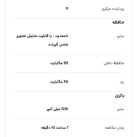
پردازنده مرکزی
:
11
حافظه
سایر
:
نامحدود ، با قابلیت نمایش تصویر
تماس گیرنده
حافظهٔ داخلی
:
512 مگابایت
رم
:
512 مگابایت
باتری
سایر
:
1230 میلی آمپر
زمان مکالمه
:
7 ساعت 10 دقیقه