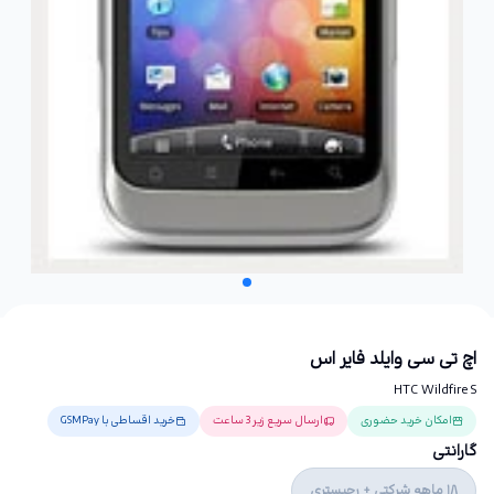
اچ تی سی وایلد فایر اس
HTC Wildfire S
امکان خرید حضوری
ارسال سریع زیر 3 ساعت
خرید اقساطی با GSMPay
گارانتی
18 ماهه شرکتی + رجیستری