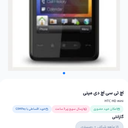
اچ تی سی اچ دی مینی
HTC HD mini
امکان خرید حضوری
ارسال سریع زیر 3 ساعت
خرید اقساطی با GSMPay
گارانتی
18 ماهه شرکتی + رجیستری