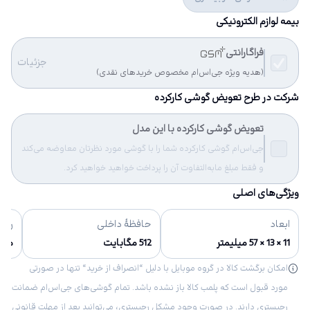
بیمه لوازم الکترونیکی
فراگارانتی
جزئیات
(هدیه ویژه جی‌اس‌ام مخصوص خریدهای نقدی)
شرکت در طرح تعویض گوشی کارکرده
تعویض گوشی کارکرده با این مدل
جی‌اس‌ام گوشی کارکرده شما را با گوشی مورد نظرتان معاوضه می‌کند
و فقط مبلغ مابه‌التفاوت آن را پرداخت خواهید خواهید کرد.
ویژگی‌های اصلی
ابعاد
حافظهٔ داخلی
رنگ‌
11 × 13 × 57 میلیمتر
512 مگابایت
مش
امکان برگشت کالا در گروه موبایل با دلیل “انصراف از خرید“ تنها در صورتی
مورد قبول است که پلمب کالا باز نشده باشد. تمام گوشی‌های جی‌اس‌ام ضمانت
رجیستری دارند. در صورت وجود مشکل رجیستری، می‌توانید بعد از مهلت قانونی