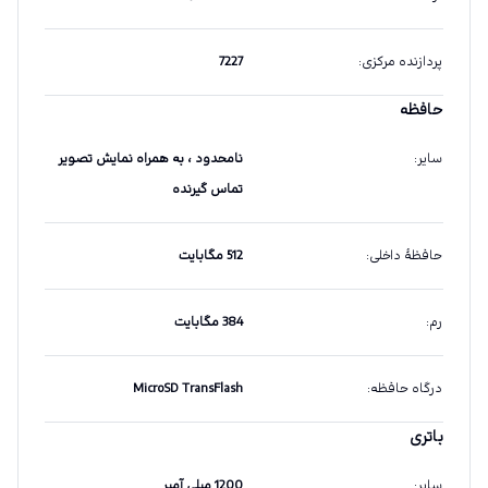
پردازنده مرکزی
:
7227
حافظه
سایر
:
نامحدود ، به همراه نمایش تصویر
تماس گیرنده
حافظهٔ داخلی
:
512 مگابایت
رم
:
384 مگابایت
درگاه حافظه
:
MicroSD TransFlash
باتری
سایر
:
1200 میلی آمپر