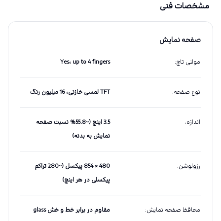
مشخصات فنی
صفحه نمایش
مولتی تاچ
:
Yes، up to 4 fingers
نوع صفحه
:
TFT لمسی خازنی، 16 میلیون رنگ
اندازه
:
3.5 اینچ (~55.8% نسبت صفحه
نمایش به بدنه)
رزولوشن
:
480 × 854 پیکسل (~280 تراکم
پیکسلی در هر اینچ)
محافظ صفحه نمایش
:
مقاوم در برابر خط و خش glass