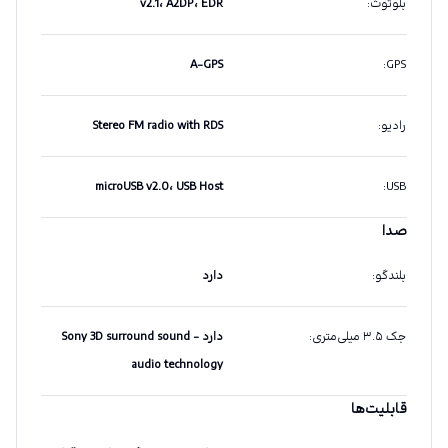
بلوتوث
:
v2.1، A2DP، EDR
A-GPS
:
GPS
رادیو
:
Stereo FM radio with RDS
microUSB v2.0، USB Host
:
USB
صدا
بلندگو
:
دارد
جک ۳.۵ میلی‌متری
:
دارد - Sony 3D surround sound
audio technology
قابلیت‌ها