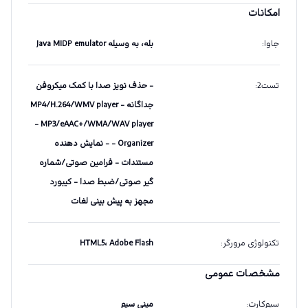
امکانات
جاوا
:
بله، به وسیله Java MIDP emulator
تست2
:
- حذف نویز صدا با کمک میکروفن
جداگانه - MP4/H.264/WMV player
- MP3/eAAC+/WMA/WAV player
- Organizer - نمایش دهنده
مستندات - فرامین صوتی/شماره
گیر صوتی/ضبط صدا - کیبورد
مجهز به پیش بینی لغات
تکنولوژی مرورگر
:
HTML5، Adobe Flash
مشخصات عمومی
سیم‌کارت
:
مینی سیم