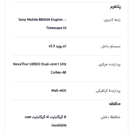
پلتفرم
رابط کاربری
:
- Sony Mobile BRAVIA Engine-
Timescape UI
سیستم عامل
:
اندروید v2.3
پردازنده مرکزی
:
NovaThor U8500 Dual-core 1 GHz
Cortex-A9
پردازندهٔ گرافیکی
:
Mali-400
حافظه
حافظهٔ داخلی
:
8 گیگابایت (4 گیگابایت user
available)