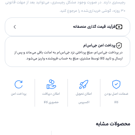
رجیستری دارند. در صورت وجود مشکل رجیستری، می‌توانید بعد از مهلت قانونی
۳۰ روزه، گوشی خریداری‌شده را مرجوع کنید.
فرآیند قیمت گذاری منصفانه
پرداخت امن جی‌اس‌ام
در پرداخت جی‌اس‌ام، مبلغ پرداختى نزد جی‌اس‌ام به امانت باقى مى‌ماند و پس از
ارسال و تاييد كالا توسط مشتری، مبلغ به حساب فروشنده واريز مى‌شود.
ضمانت اصل بودن
امکان تحویل
امکان دریافت
پرداخت امن
کالا
اکسپرس
حضوری کالا
محصولات مشابه