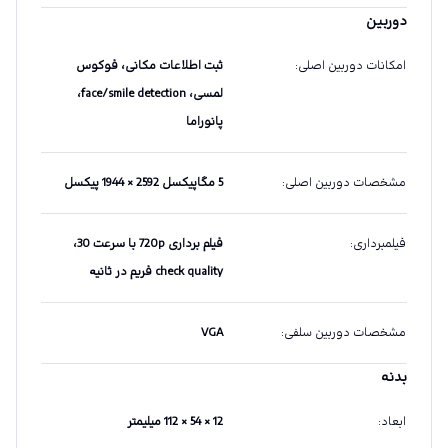
دوربین
امکانات دوربین اصلی
:
ثبت اطلاعات مکانی، فوکوس
لمسی، face/smile detection،
پانوراما
مشخصات دوربین اصلی
:
5 مگاپیکسل 2592 × 1944 پیکسل
فیلمبرداری
:
فیلم برداری 720p با سرعت 30،
check quality فریم در ثانیه
مشخصات دوربین سلفی
:
VGA
بدنه
ابعاد
:
12 × 54 × 112 میلیمتر