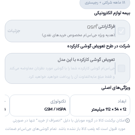
18 ماهه شرکتی + رجیستری
بیمه لوازم الکترونیکی
فراگارانتی
جزئیات
(هدیه ویژه جی‌اس‌ام مخصوص خریدهای نقدی)
شرکت در طرح تعویض گوشی کارکرده
تعویض گوشی کارکرده با این مدل
جی‌اس‌ام گوشی کارکرده شما را با گوشی مورد نظرتان معاوضه می‌کند
و فقط مبلغ مابه‌التفاوت آن را پرداخت خواهید خواهید کرد.
ویژگی‌های اصلی
ابعاد
تکنولوژی
حاف
12 × 54 × 112 میلیمتر
GSM / HSPA
8 گیگابایت (4 گیگابایت user available)
امکان برگشت کالا در گروه موبایل با دلیل “انصراف از خرید“ تنها در صورتی
مورد قبول است که پلمب کالا باز نشده باشد. تمام گوشی‌های جی‌اس‌ام ضمانت