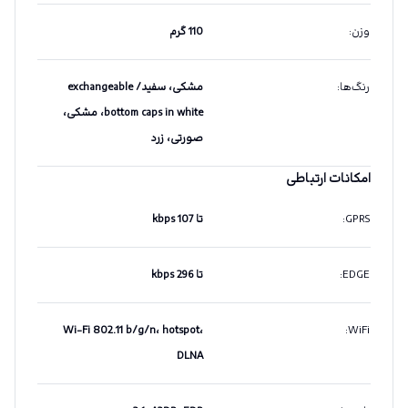
وزن
:
110 گرم
رنگ‌ها
:
مشکی، سفید/ exchangeable
bottom caps in white، مشکی،
صورتی، زرد
امکانات ارتباطی
GPRS
:
تا 107 kbps
EDGE
:
تا 296 kbps
Wi-Fi 802.11 b/g/n، hotspot،
:
WiFi
DLNA