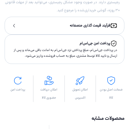
رجیستری دارند. در صورت وجود مشکل رجیستری، می‌توانید بعد از مهلت قانونی
۳۰ روزه، گوشی خریداری‌شده را مرجوع کنید.
فرآیند قیمت گذاری منصفانه
پرداخت امن جی‌اس‌ام
در پرداخت جی‌اس‌ام، مبلغ پرداختى نزد جی‌اس‌ام به امانت باقى مى‌ماند و پس از
ارسال و تاييد كالا توسط مشتری، مبلغ به حساب فروشنده واريز مى‌شود.
ضمانت اصل بودن
امکان تحویل
امکان دریافت
پرداخت امن
کالا
اکسپرس
حضوری کالا
محصولات مشابه