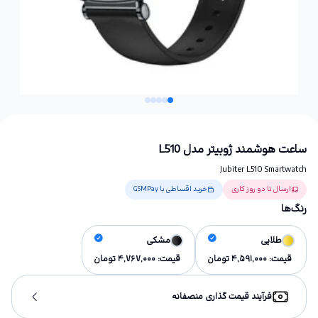
ساعت هوشمند ژوبیتر مدل L510
Jubiter L510 Smartwatch
ارسال تا دو روز کاری
خرید اقساطی با GSMPay
رنگ‌ها
طلایی
مشکی
قیمت:
4,591,000
تومان
قیمت:
4,767,000
تومان
فرآیند قیمت گذاری منصفانه