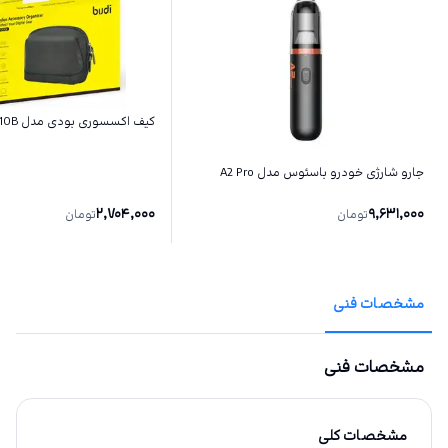
کیف اکسسوری بودی مدل BG1010B
جارو شارژی خودرو باسئوس مدل A2 Pro
2,704,000
9,631,000
تومان
تومان
مشخصات فنی
مشخصات فنی
مشخصات کلی