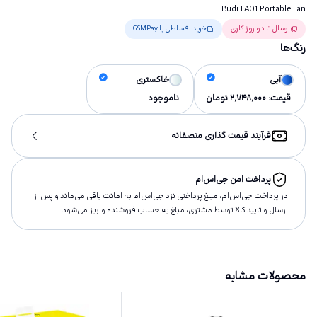
Budi FA01 Portable Fan
ارسال تا دو روز کاری
خرید اقساطی با GSMPay
رنگ‌ها
آبی
خاکستری
قیمت:
2,748,000
تومان
ناموجود
فرآیند قیمت گذاری منصفانه
پرداخت امن جی‌اس‌ام
در پرداخت جی‌اس‌ام، مبلغ پرداختى نزد جی‌اس‌ام به امانت باقى مى‌ماند و پس از
ارسال و تاييد كالا توسط مشتری، مبلغ به حساب فروشنده واريز مى‌شود.
محصولات مشابه