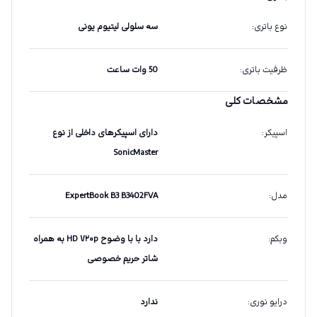
نوع باتری
:
سه سلولی لیتیوم یونی
ظرفیت باتری
:
50 وات ساعت
مشخصات کلی
اسپیکر
:
دارای اسپیکرهای داخلی از نوع
SonicMaster
مدل
:
ExpertBook B3 B3402FVA
وبکم
:
دارد با با وضوح HD ۷۲۰p به همراه
شاتر حریم خصوصی
درایو نوری
:
ندارد