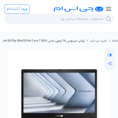
ورود | ثبت‌نام
خانه
خرید لپ تاپ
لپتاپ ایسوس 14 اینچی مدل ExpertBook B3 Flip B3402FVA Core 7 150U ظرفیت 512GB رم 16GB