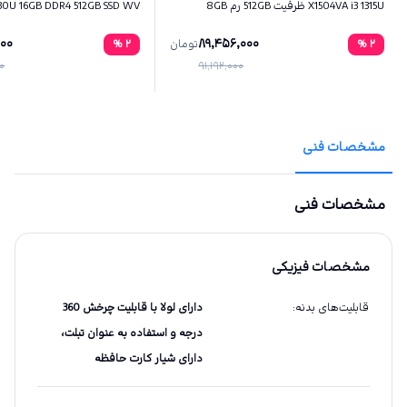
X1504VA i3 1315U ظرفیت 512GB رم 8GB
730U 16GB DDR4 512GB SSD WV
000
89,456,000
2
%
تومان
2
%
00
91,192,000
مشخصات فنی
مشخصات فنی
مشخصات فیزیکی
قابلیت‌های بدنه
:
دارای لولا با قابلیت چرخش 360
درجه و استفاده به عنوان تبلت،
دارای شیار کارت حافظه