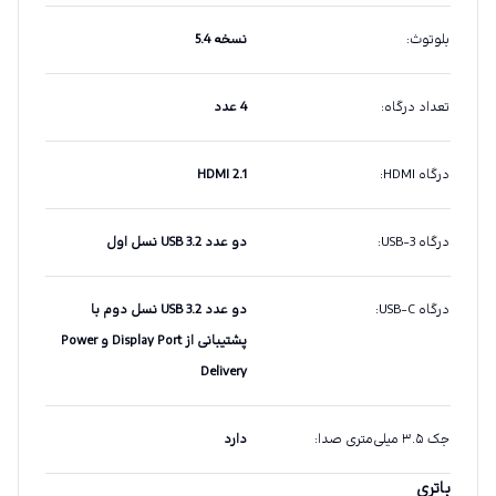
بلوتوث
:
نسخه 5.4
تعداد درگاه
:
4 عدد
درگاه HDMI
:
HDMI 2.1
درگاه USB-3
:
دو عدد USB 3.2 نسل اول
درگاه USB-C
:
دو عدد USB 3.2 نسل دوم با
پشتیبانی از Display Port و Power
Delivery
جک ۳.۵ میلی‌متری صدا
:
دارد
باتری