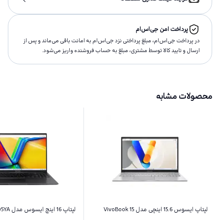
پرداخت امن جی‌اس‌ام
در پرداخت جی‌اس‌ام، مبلغ پرداختى نزد جی‌اس‌ام به امانت باقى مى‌ماند و پس از
ارسال و تاييد كالا توسط مشتری، مبلغ به حساب فروشنده واريز مى‌شود.
محصولات مشابه
لپتاپ ایسوس 15.6 اینچی مدل VivoBook 15
لپتاپ 16 