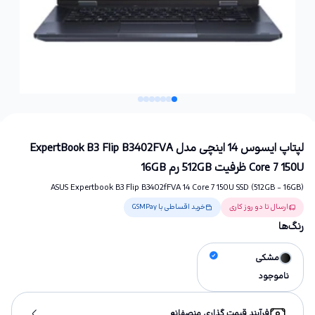
لپتاپ ایسوس 14 اینچی مدل ExpertBook B3 Flip B3402FVA
Core 7 150U ظرفیت 512GB رم 16GB
ASUS Expertbook B3 Flip B3402fFVA 14 Core 7 150U SSD (512GB - 16GB)
ارسال تا دو روز کاری
خرید اقساطی با GSMPay
رنگ‌ها
مشکی
ناموجود
فرآیند قیمت گذاری منصفانه