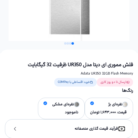
فلش مموری ای دیتا مدل UR350 ظرفیت 32 گیگابایت
Adata UR350 32GB Flash Memory
ارسال تا دو روز کاری
خرید اقساطی با GSMPay
رنگ‌ها
نقره‌ای بژ
نقره‌ای مشکی
قیمت:
1,643,000
تومان
ناموجود
فرآیند قیمت گذاری منصفانه