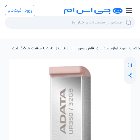
ورود | ثبت‌نام
خانه
خرید لوازم جانبی
فلش مموری ای دیتا مدل UR350 ظرفیت 32 گیگابایت