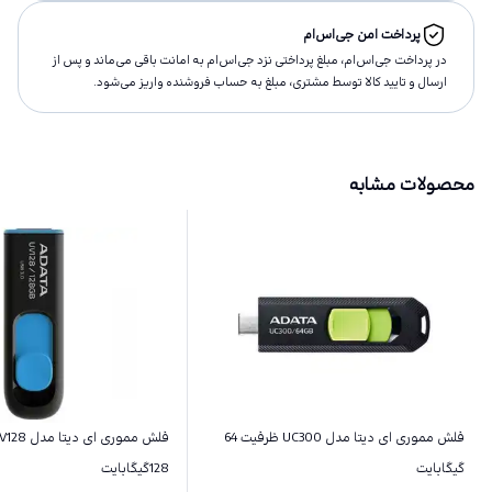
پرداخت امن جی‌اس‌ام
در پرداخت جی‌اس‌ام، مبلغ پرداختى نزد جی‌اس‌ام به امانت باقى مى‌ماند و پس از
ارسال و تاييد كالا توسط مشتری، مبلغ به حساب فروشنده واريز مى‌شود.
محصولات مشابه
فلش مموری ای دیتا مدل UC300 ظرفیت 64
گیگابایت
128گیگابایت