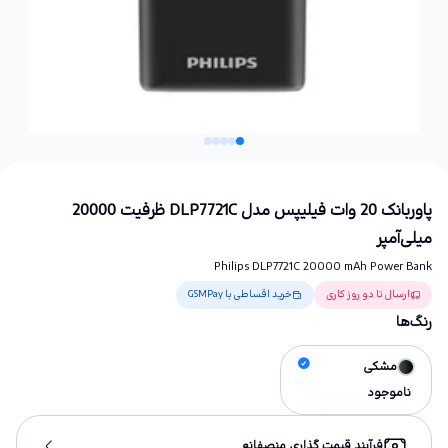
پاوربانک 20 وات فیلیپس مدل DLP7721C ظرفیت 20000
میلی‌آمپر
Philips DLP7721C 20000 mAh Power Bank
ارسال تا دو روز کاری
خرید اقساطی با GSMPay
رنگ‌ها
مشکی
ناموجود
فرآیند قیمت گذاری منصفانه