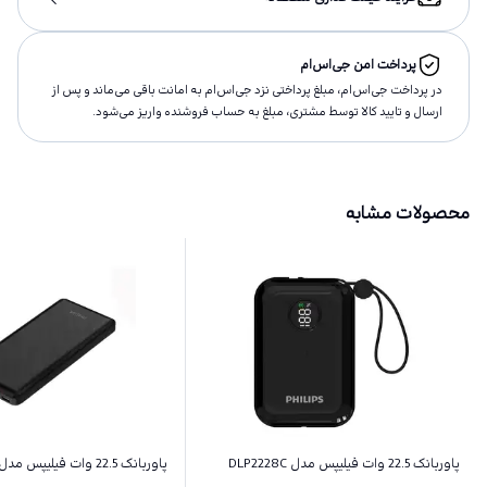
پرداخت امن جی‌اس‌ام
در پرداخت جی‌اس‌ام، مبلغ پرداختى نزد جی‌اس‌ام به امانت باقى مى‌ماند و پس از
ارسال و تاييد كالا توسط مشتری، مبلغ به حساب فروشنده واريز مى‌شود.
محصولات مشابه
پاوربانک 22.5 وات فیلیپس مدل DLP2228C