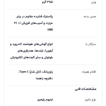
وزن
:
۳۵۵ گرم
جنس بدنه
:
پلاستیک فشرده مقاوم در برابر
حرارت و آسیب‌های فیزیکی (PC +
ABS)
سازگار با
:
انواع گوشی‌های هوشمند (اندروید و
آیفون)، تبلت‌ها، هندزفری‌های
بلوتوثی و سایر گجت‌های الکترونیکی
اقلام همراه
:
پاوربانک، کابل شارژ Type-C،
دفترچه راهنما
مشخصات فنی
نوع باتری
:
لیتیوم پلیمری