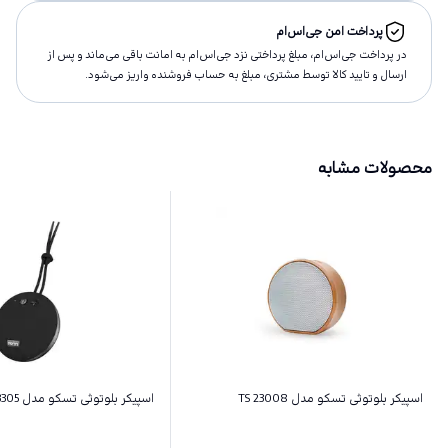
پرداخت امن جی‌اس‌ام
در پرداخت جی‌اس‌ام، مبلغ پرداختى نزد جی‌اس‌ام به امانت باقى مى‌ماند و پس از
ارسال و تاييد كالا توسط مشتری، مبلغ به حساب فروشنده واريز مى‌شود.
محصولات مشابه
اسپیکر بلوتوثی تسکو مدل TS 23008
اسپیکر بلوتوثی تسکو مدل TS 23305