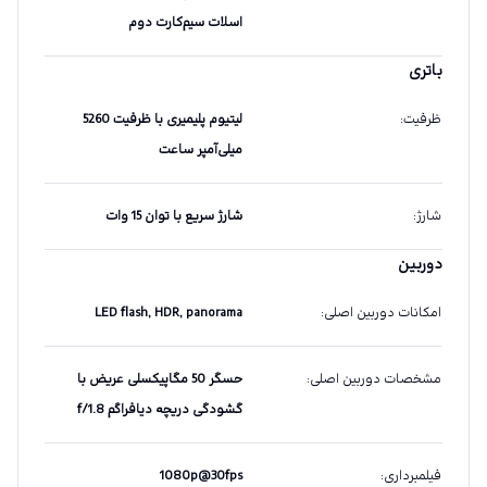
اسلات سیم‌کارت دوم
باتری
ظرفیت
:
لیتیوم پلیمیری با ظرفیت 5260
میلی‌آمپر ساعت
شارژ
:
شارژ سریع با توان 15 وات
دوربین
امکانات دوربین اصلی
:
LED flash, HDR, panorama
مشخصات دوربین اصلی
:
حسگر 50 مگاپیکسلی عریض با
گشودگی دریچه دیافراگم f/1.8
فیلمبرداری
:
1080p@30fps