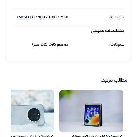
HSDPA 850 / 900 / 1900 / 2100
:
3G bands
مشخصات عمومی
سیم‌کارت
:
دو سیم کارت (نانو سیم)
مطالب مرتبط
آنر مجیک V فلیپ 2 به باتری ۵۵۰۰
آنر نخستین گوشی مجهز به دو دورب