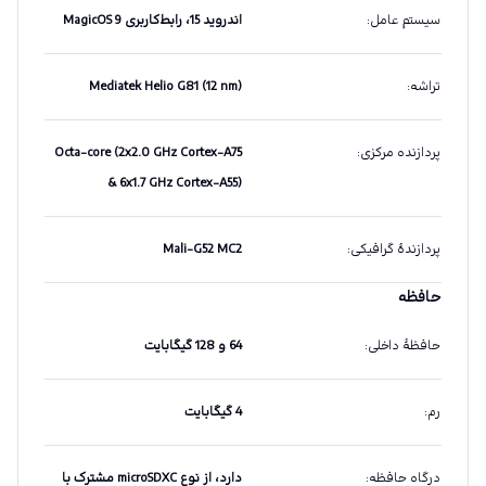
سیستم عامل
:
اندروید 15، رابط‌کاربری MagicOS 9
تراشه
:
Mediatek Helio G81 (12 nm)
پردازنده مرکزی
:
Octa-core (2x2.0 GHz Cortex-A75
& 6x1.7 GHz Cortex-A55)
پردازندهٔ گرافیکی
:
Mali-G52 MC2
حافظه
حافظهٔ داخلی
:
64 و 128 گیگابایت
رم
:
4 گیگابایت
درگاه حافظه
:
دارد، از نوع microSDXC مشترک با