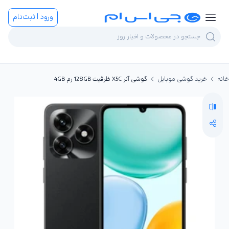
ورود | ثبت‌نام
خانه
خرید گوشی موبایل
گوشی آنر X5C ظرفیت 128GB رم 4GB