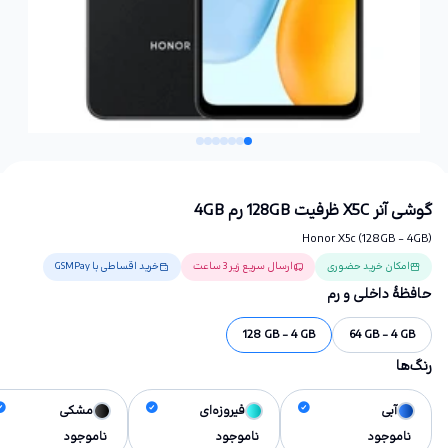
گوشی آنر X5C ظرفیت 128GB رم 4GB
Honor X5c (128GB - 4GB)
امکان خرید حضوری
ارسال سریع زیر 3 ساعت
خرید اقساطی با GSMPay
حافظهٔ داخلی و رم
128 GB - 4 GB
64 GB - 4 GB
رنگ‌ها
آبی
فیروزه‌ای
مشکی
ناموجود
ناموجود
ناموجود