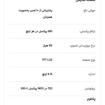
صفحه نمایش
مولتی تاچ
:
پشتیبانی از ۱۰ لمس به‌صورت
همزمان
تراکم پیکسلی
:
260 پیکسل در هر اینچ
نرخ بروزرسانی تصویر
:
90 هرتز
نوع صفحه
:
TFT LCD
اندازه
:
6.74 اینچ
رزولوشن
:
720 در 1600 پیکسل (+HD)
پلتفرم