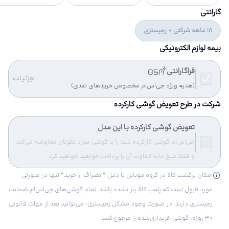
گارانتی
18 ماهه شرکتی + رجیستری
بیمه لوازم الکترونیکی
فراگارانتی
جزئیات
(هدیه ویژه جی‌اس‌ام مخصوص خریدهای نقدی)
شرکت در طرح تعویض گوشی کارکرده
تعویض گوشی کارکرده با این مدل
جی‌اس‌ام گوشی کارکرده شما را با گوشی مورد نظرتان معاوضه می‌کند
و فقط مبلغ مابه‌التفاوت آن را پرداخت خواهید خواهید کرد.
امکان برگشت کالا در گروه موبایل با دلیل “انصراف از خرید“ تنها در صورتی
مورد قبول است که پلمب کالا باز نشده باشد. تمام گوشی‌های جی‌اس‌ام ضمانت
رجیستری دارند. در صورت وجود مشکل رجیستری، می‌توانید بعد از مهلت قانونی
۳۰ روزه، گوشی خریداری‌شده را مرجوع کنید.