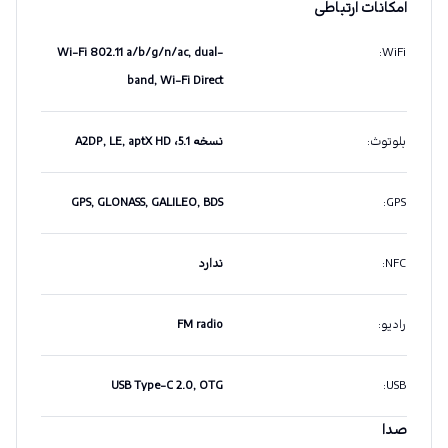
امکانات ارتباطی
Wi-Fi 802.11 a/b/g/n/ac, dual-
:
WiFi
band, Wi-Fi Direct
بلوتوث
:
نسخه 5.1، A2DP, LE, aptX HD
GPS, GLONASS, GALILEO, BDS
:
GPS
NFC
:
ندارد
رادیو
:
FM radio
USB Type-C 2.0, OTG
:
USB
صدا