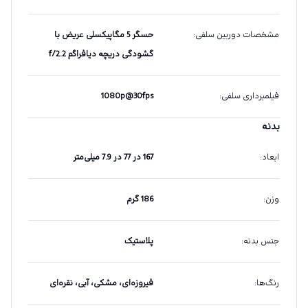
مشخصات دوربین سلفی
:
حسگر 5 مگاپیکسلی عریض با
گشودگی دریچه دیافراگم f/2.2
فیلمبرداری سلفی
:
1080p@30fps
بدنه
ابعاد
:
167 در 77 در 7.9 میلی‌متر
وزن
:
186 گرم
جنس بدنه
:
پلاستیک
رنگ‌ها
:
فیروزه‌ای، مشکی، آبی، نقره‌ای