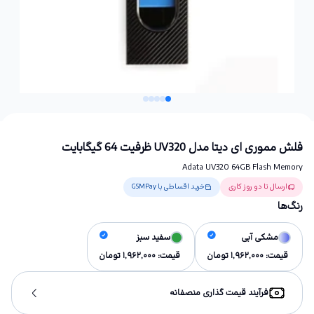
فلش مموری ای دیتا مدل UV320 ظرفیت 64 گیگابایت
Adata UV320 64GB Flash Memory
ارسال تا دو روز کاری
خرید اقساطی با GSMPay
رنگ‌ها
مشکی آبی
سفید سبز
قیمت:
1,962,000
تومان
قیمت:
1,962,000
تومان
فرآیند قیمت گذاری منصفانه