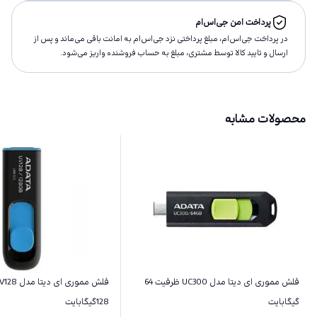
پرداخت امن جی‌اس‌ام
در پرداخت جی‌اس‌ام، مبلغ پرداختى نزد جی‌اس‌ام به امانت باقى مى‌ماند و پس از
ارسال و تاييد كالا توسط مشتری، مبلغ به حساب فروشنده واريز مى‌شود.
محصولات مشابه
فلش مموری ای دیتا مدل UC300 ظرفیت 64
گیگابایت
128گیگابایت