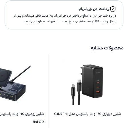
پرداخت امن جی‌اس‌ام
در پرداخت جی‌اس‌ام، مبلغ پرداختى نزد جی‌اس‌ام به امانت باقى مى‌ماند و پس از
ارسال و تاييد كالا توسط مشتری، مبلغ به حساب فروشنده واريز مى‌شود.
محصولات مشابه
شارژر دیواری 160 وات باسئوس مدل GaN5 Pro
5in1 Qi2