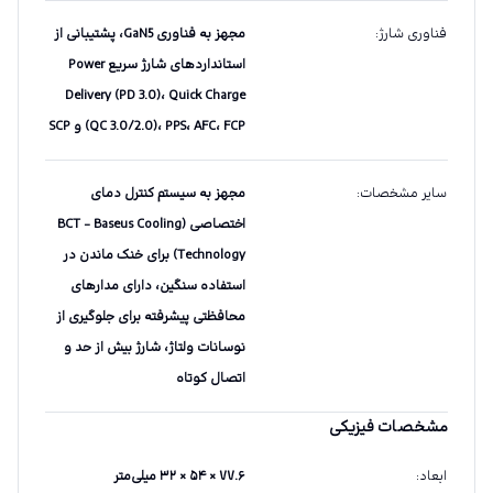
فناوری شارژ
:
مجهز به فناوری GaN5، پشتیبانی از
استانداردهای شارژ سریع Power
Delivery (PD 3.0)، Quick Charge
(QC 3.0/2.0)، PPS، AFC، FCP و SCP
سایر مشخصات
:
مجهز به سیستم کنترل دمای
اختصاصی (BCT - Baseus Cooling
Technology) برای خنک ماندن در
استفاده سنگین، دارای مدارهای
محافظتی پیشرفته برای جلوگیری از
نوسانات ولتاژ، شارژ بیش از حد و
اتصال کوتاه
مشخصات فیزیکی
ابعاد
:
۷۷.۶ × ۵۴ × ۳۲ میلی‌متر