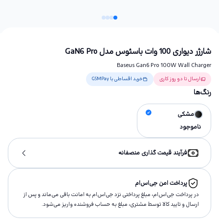
شارژر دیواری 100 وات باسئوس مدل GaN6 Pro
Baseus Gan6 Pro 100W Wall Charger
ارسال تا دو روز کاری
خرید اقساطی با GSMPay
رنگ‌ها
مشکی
ناموجود
فرآیند قیمت گذاری منصفانه
پرداخت امن جی‌اس‌ام
در پرداخت جی‌اس‌ام، مبلغ پرداختى نزد جی‌اس‌ام به امانت باقى مى‌ماند و پس از
ارسال و تاييد كالا توسط مشتری، مبلغ به حساب فروشنده واريز مى‌شود.