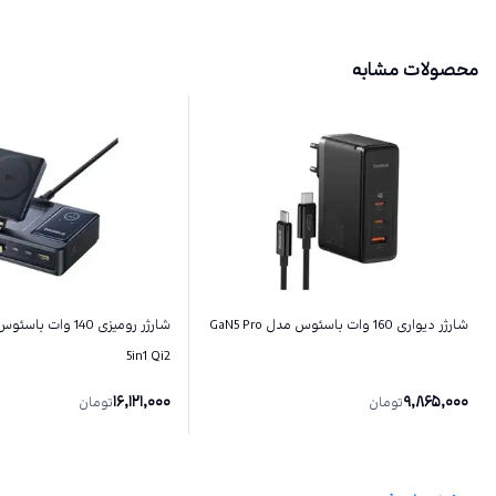
محصولات مشابه
شارژر دیواری 160 وات باسئوس مدل GaN5 Pro
5in1 Qi2
16,121,000
9,865,000
تومان
تومان