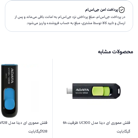
پرداخت امن جی‌اس‌ام
در پرداخت جی‌اس‌ام، مبلغ پرداختى نزد جی‌اس‌ام به امانت باقى مى‌ماند و پس از
ارسال و تاييد كالا توسط مشتری، مبلغ به حساب فروشنده واريز مى‌شود.
محصولات مشابه
فلش مموری ای دیتا مدل UC300 ظرفیت 64
گیگابایت
128گیگابایت