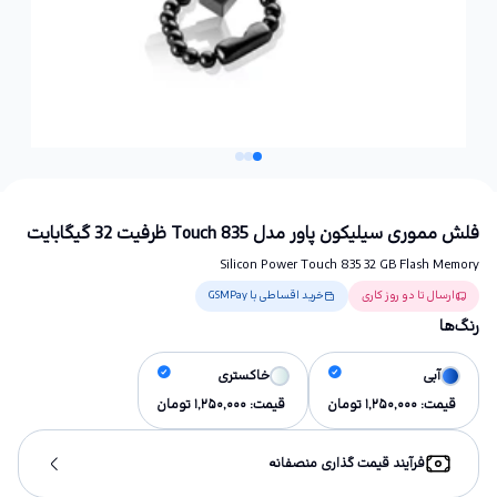
فلش مموری سیلیکون پاور مدل Touch 835 ظرفیت 32 گیگابایت
Silicon Power Touch 835 32 GB Flash Memory
ارسال تا دو روز کاری
خرید اقساطی با GSMPay
رنگ‌ها
آبی
خاکستری
قیمت:
1,250,000
تومان
قیمت:
1,250,000
تومان
فرآیند قیمت گذاری منصفانه