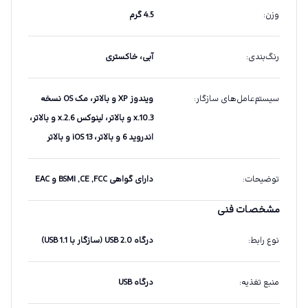
وزن
:
4.5 گرم
رنگ‌بندی
:
آبی، خاکستری
سیستم‌عامل‌های سازگار
:
ویندوز XP و بالاتر، مک OS نسخه
10.3.x و بالاتر، لینوکس 2.6.x و بالاتر،
اندروید 6 و بالاتر، iOS 13 و بالاتر
توضیحات
:
دارای گواهی BSMI ,CE ,FCC و EAC
مشخصات فنی
نوع رابط
:
درگاه USB 2.0 (سازگار با USB 1.1)
منبع تغذیه
:
درگاه USB