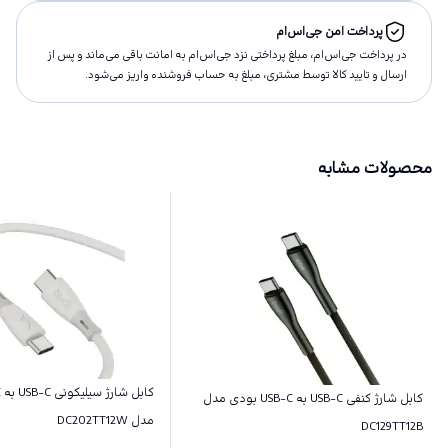
پرداخت امن جی‌اس‌ام
در پرداخت جی‌اس‌ام، مبلغ پرداختى نزد جی‌اس‌ام به امانت باقى مى‌ماند و پس از
ارسال و تاييد كالا توسط مشتری، مبلغ به حساب فروشنده واريز مى‌شود.
محصولات مشابه
کابل شارژ کنفی ‌USB-C به ‌USB-C بودی مدل
مدل DC202TT12W
DC129TT12B