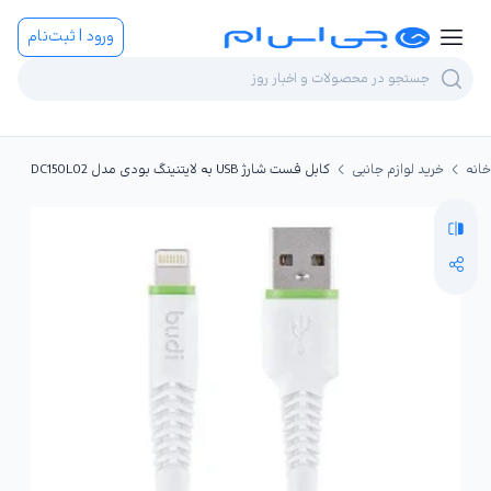
ورود | ثبت‌نام
خانه
خرید لوازم جانبی
کابل فست شارژ USB به لایتنینگ بودی مدل DC150L02