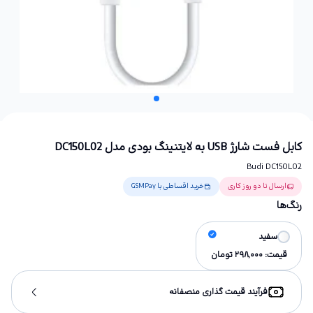
کابل فست شارژ USB به لایتنینگ بودی مدل DC150L02
Budi DC150L02
ارسال تا دو روز کاری
خرید اقساطی با GSMPay
رنگ‌ها
سفید
قیمت:
298,000
تومان
فرآیند قیمت گذاری منصفانه