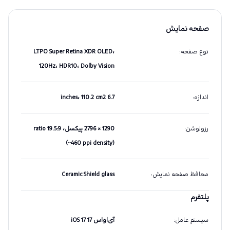
صفحه نمایش
نوع صفحه
:
LTPO Super Retina XDR OLED،
120Hz، HDR10، Dolby Vision
اندازه
:
6.7 inches، 110.2 cm2
رزولوشن
:
1290 × 2796 پیکسل، 19.5:9 ratio
(~460 ppi density)
محافظ صفحه نمایش
:
Ceramic Shield glass
پلتفرم
سیستم عامل
:
آی‌او‌اس iOS 17 17