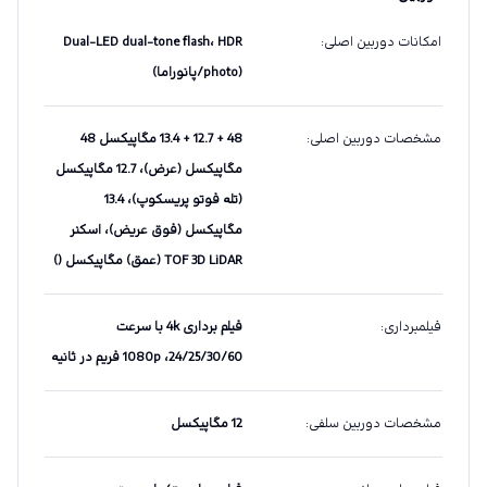
امکانات دوربین اصلی
:
Dual-LED dual-tone flash، HDR
(photo/پانوراما)
مشخصات دوربین اصلی
:
48 + 12.7 + 13.4 مگاپیکسل 48
مگاپیکسل (عرض)، 12.7 مگاپیکسل
(تله فوتو پریسکوپ)، 13.4
مگاپیکسل (فوق عریض)، اسکنر
TOF 3D LiDAR (عمق) مگاپیکسل ()
فیلمبرداری
:
فیلم برداری 4k با سرعت
24/25/30/60، 1080p فریم در ثانیه
مشخصات دوربین سلفی
:
12 مگاپیکسل