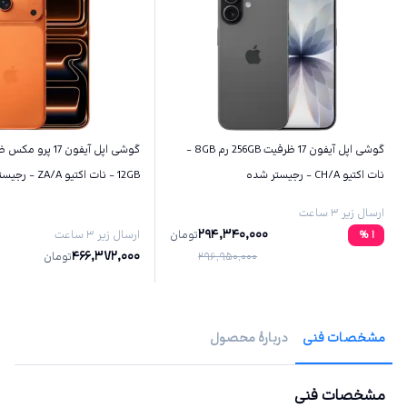
گوشی اپل آیفون 17 ظرفیت 256GB رم 8GB -
نات اکتیو CH/A - رجیستر شده
12GB - نات اکتیو ZA/A - رجیستر شده
ارسال زیر ۳ ساعت
294,340,000
1
%
تومان
ارسال زیر ۳ ساعت
466,372,000
296,950,000
تومان
مشخصات فنی
دربارهٔ محصول
مشخصات فنی