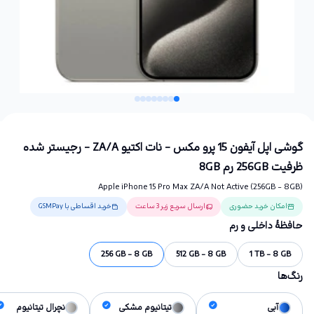
گوشی اپل آیفون 15 پرو مکس - نات اکتیو ZA/A - رجیستر شده
ظرفیت 256GB رم 8GB
Apple iPhone 15 Pro Max ZA/A Not Active (256GB - 8GB)
امکان خرید حضوری
ارسال سریع زیر 3 ساعت
خرید اقساطی با GSMPay
حافظهٔ داخلی و رم
256 GB - 8 GB
512 GB - 8 GB
1 TB - 8 GB
رنگ‌ها
آبی
تیتانیوم مشکی
نچرال تیتانیوم