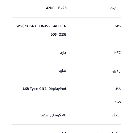
بلوتوث
:
5.3، A2DP، LE
GPS (L1+L5)، GLONASS، GALILEO،
:
GPS
BDS، QZSS
NFC
:
دارد
رادیو
:
ندارد
USB Type-C 3.2، DisplayPort
:
USB
صدا
بلندگو
:
بلندگوهای استریو