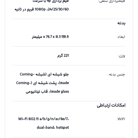
فیلمبرداری سلفی
:
فیلم برداری 4p با سرعت
24/25/30/60، 1080p فریم در ثانیه
بدنه
ابعاد
:
159.9 x 76.7 x 8.3 میلیمتر
وزن
:
221 گرم
جنس بدنه
:
جلو شیشه ای (شیشه Corning-
made)، پشت شیشه ای (Corning-
made glass)، قاب تیتانیومی
امکانات ارتباطی
Wi-Fi 802.11 a/b/g/n/ac/6e/7،
:
WiFi
dual-band، hotspot