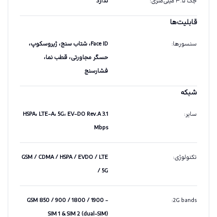
جک ۳.۵ میلی‌متری
:
ندارد
قابلیت‌ها
سنسورها
:
Face ID، شتاب سنج، ژیروسکوپ،
حسگر مجاورتی، قطب نما،
فشارسنج
شبکه
سایر
:
HSPA، LTE-A، 5G، EV-DO Rev.A 3.1
Mbps
تکنولوژی
:
GSM / CDMA / HSPA / EVDO / LTE
/ 5G
GSM 850 / 900 / 1800 / 1900 -
:
2G bands
SIM 1 & SIM 2 (dual-SIM)