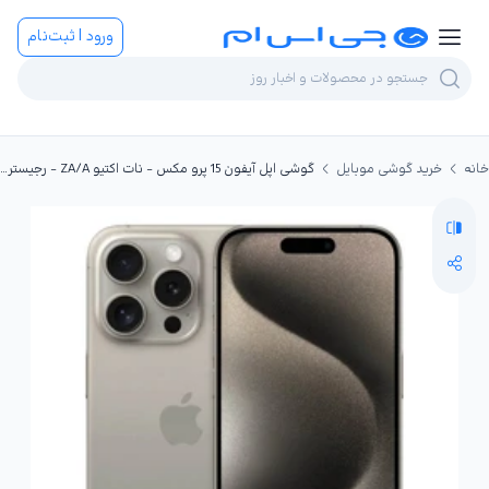
ورود | ثبت‌نام
خانه
خرید گوشی موبایل
گوشی اپل آیفون 15 پرو مکس - نات اکتیو ZA/A - رجیستر شده ظرفیت 256GB رم 8GB