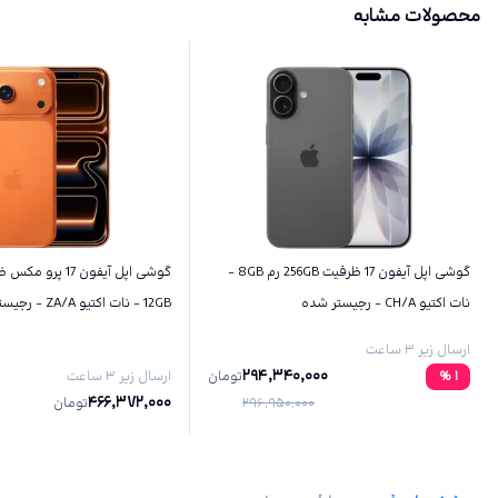
محصولات مشابه
گوشی اپل آیفون 17 ظرفیت 256GB رم 8GB -
نات اکتیو CH/A - رجیستر شده
12GB - نات اکتیو ZA/A - رجیستر شده
ارسال زیر ۳ ساعت
294,340,000
1
%
تومان
ارسال زیر ۳ ساعت
466,372,000
296,950,000
تومان