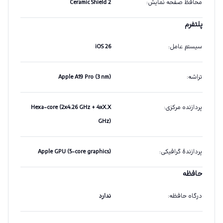
محافظ صفحه نمایش
:
Ceramic Shield 2
پلتفرم
سیستم عامل
:
iOS 26
تراشه
:
Apple A19 Pro (3 nm)
پردازنده مرکزی
:
Hexa-core (2x4.26 GHz + 4xX.X
GHz)
پردازندهٔ گرافیکی
:
Apple GPU (5-core graphics)
حافظه
درگاه حافظه
:
ندارد