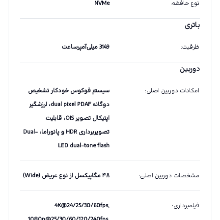
نوع حافظه
:
NVMe
باتری
ظرفیت
:
3149 میلی‌آمپرساعت
دوربین
امکانات دوربین اصلی
:
سیستم فوکوس خودکار تشخیص
دوگانه dual pixel PDAF، لرزشگیر
اپتیکال تصویر OIS، قابلیت
تصویربرداری HDR و پانوراما، Dual-
LED dual-tone flash
مشخصات دوربین اصلی
:
۴۸ مگاپیکسل از نوع عریض (Wide)
فیلمبرداری
:
4K@24/25/30/60fps,
1080p@25/30/60/120/240fps,