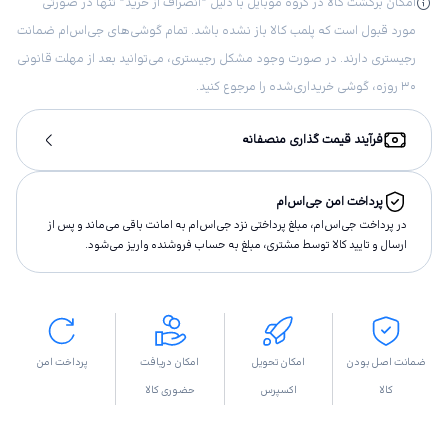
امکان برگشت کالا در گروه موبایل با دلیل “انصراف از خرید“ تنها در صورتی
مورد قبول است که پلمب کالا باز نشده باشد. تمام گوشی‌های جی‌اس‌ام ضمانت
رجیستری دارند. در صورت وجود مشکل رجیستری، می‌توانید بعد از مهلت قانونی
۳۰ روزه، گوشی خریداری‌شده را مرجوع کنید.
فرآیند قیمت گذاری منصفانه
پرداخت امن جی‌اس‌ام
در پرداخت جی‌اس‌ام، مبلغ پرداختى نزد جی‌اس‌ام به امانت باقى مى‌ماند و پس از
ارسال و تاييد كالا توسط مشتری، مبلغ به حساب فروشنده واريز مى‌شود.
ضمانت اصل بودن
امکان تحویل
امکان دریافت
پرداخت امن
کالا
اکسپرس
حضوری کالا