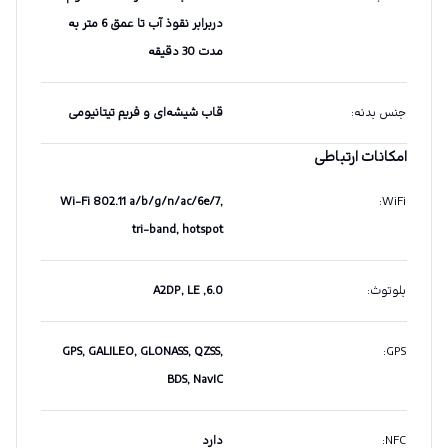
دربرابر نقوذ آب تا عمق 6 متر به
مدت 30 دقیقه
جنس بدنه
:
قاب شیشه‌ای و فریم تیتانیومی
امکانات ارتباطی
Wi-Fi 802.11 a/b/g/n/ac/6e/7,
:
WiFi
tri-band, hotspot
بلوتوث
:
6.0, A2DP, LE
GPS, GALILEO, GLONASS, QZSS,
:
GPS
BDS, NavIC
NFC
:
دارد