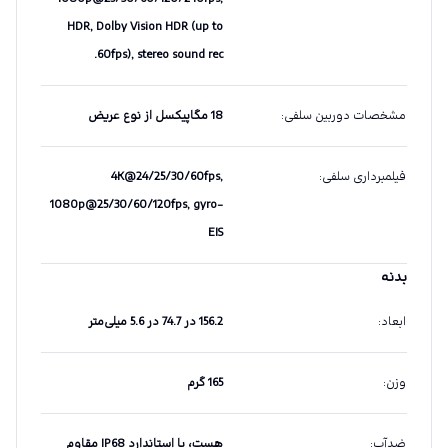
HDR, Dolby Vision HDR (up to
60fps), stereo sound rec.
مشخصات دوربین سلفی
:
18 مگاپیکسل از نوع عریض
فیلمبرداری سلفی
:
4K@24/25/30/60fps,
1080p@25/30/60/120fps, gyro-
EIS
بدنه
ابعاد
:
156.2 در 74.7 در 5.6 میلی‌متر
وزن
:
165 گرم
ضدآب
:
هست، با استاندارد IP68 مقاوم