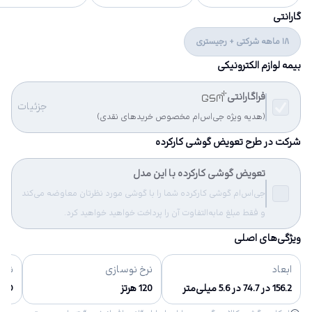
گارانتی
18 ماهه شرکتی + رجیستری
بیمه لوازم الکترونیکی
فراگارانتی
جزئیات
(هدیه ویژه جی‌اس‌ام مخصوص خریدهای نقدی)
شرکت در طرح تعویض گوشی کارکرده
تعویض گوشی کارکرده با این مدل
جی‌اس‌ام گوشی کارکرده شما را با گوشی مورد نظرتان معاوضه می‌کند
و فقط مبلغ مابه‌التفاوت آن را پرداخت خواهید خواهید کرد.
ویژگی‌های اصلی
ابعاد
نرخ نوسازی
نوع
156.2 در 74.7 در 5.6 میلی‌متر
120 هرتز
R OLED