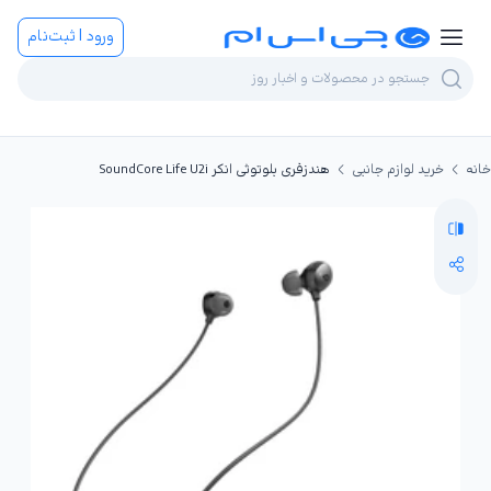
ورود | ثبت‌نام
خانه
خرید لوازم جانبی
هندزفری بلوتوثی انکر SoundCore Life U2i