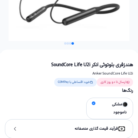
هندزفری بلوتوثی انکر SoundCore Life U2i
Anker SoundCore Life U2i
ارسال تا دو روز کاری
خرید اقساطی با GSMPay
رنگ‌ها
مشکی
ناموجود
فرآیند قیمت گذاری منصفانه