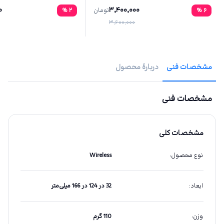
0
3,400,000
6
%
تومان
2
%
3,600,000
مشخصات فنی
دربارهٔ محصول
مشخصات فنی
مشخصات کلی
نوع محصول
:
Wireless
ابعاد
:
32 در 124 در 166 میلی‌متر
وزن
:
110 گرم