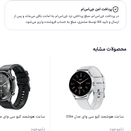
پرداخت امن جی‌اس‌ام
در پرداخت جی‌اس‌ام، مبلغ پرداختى نزد جی‌اس‌ام به امانت باقى مى‌ماند و پس از
ارسال و تاييد كالا توسط مشتری، مبلغ به حساب فروشنده واريز مى‌شود.
محصولات مشابه
ساعت هوشمند کیو سی وای مدل Elite
ساعت هوشمند کیو سی وای مدل ive GT
ناموجود
ناموجود