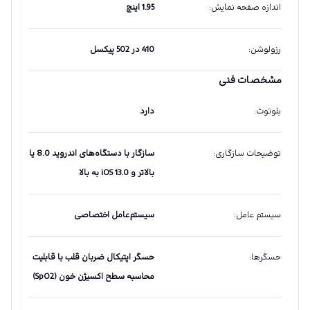
اندازه صفحه نمایش
:
1.95 اینچ
رزولوشن
:
410 در 502 پیکسل
مشخصات فنی
بلوتوث
:
دارد
توضیحات سازگاری
:
سازگار با دستگاه‌های اندروید 8.0 یا
بالاتر و iOS 13.0 به بالا
سیستم عامل
:
سیستم‌عامل اختصاصی
حسگرها
:
حسگر اپتیکال ضربان قلب با قابلیت
محاسبه سطح اکسیژن خون (SpO2)