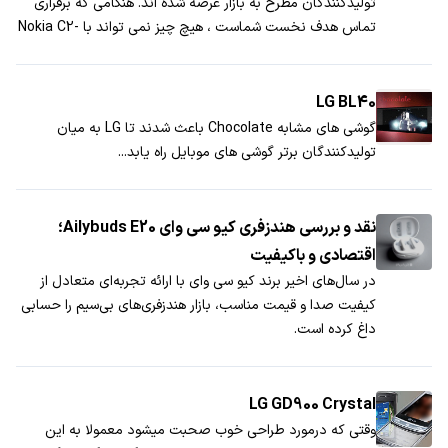
تولیدکنندگان مطرح به بازار عرضه شده اند. هنگامی که برقراری
تماس هدف نخست شماست ، هیچ چیز نمی تواند با Nokia C2-
00 در این بخش برابری کند.
LG BL40
گوشی های مشابه Chocolate باعث شدند تا LG به میان
تولیدکنندگان برتر گوشی های موبایل راه یابد...
نقد و بررسی هندزفری کیو سی وای Ailybuds E20؛
اقتصادی و باکیفیت
در سال‌های اخیر برند کیو سی وای با ارائه تجربه‌ای متعادل از
کیفیت صدا و قیمت مناسب، بازار هندزفری‌های بی‌سیم را حسابی
داغ کرده است.
LG GD900 Crystal
وقتی که درمورد طراحی خوب صحبت می­شود معمولا به این