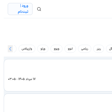
ورود |
ثبت‌نام
گل
ریزر
ریلمی
لنوو
ویوو
ورتو
وان‌پلاس
ساژم
17 مرداد 1405 - 03:05