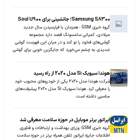
نوبت ایسوس بود. در ادامه مجموعه‌ای از مهم‌ترین
سوال‌های طرح‌شده در خصوص این برند تجاری به
همراه پاسخ‌های کارشناسان ما را می‌بینید.
Samsung S8300؛ جانشینی برای Soul U900
گروه خبری GSM : همزمان با فرارسیدن سال جدید
میلادی، کمپانی سامسونگ قصد دارد مجموعه
گوشی‌های فخود را نو کند و در میان این فهرست گوشی
جدیدی به چشم می‌خورد که جایگزین خوبی برای گوشی
پرچمدار قبلی خود یعنی Soul U900، به شمار می‌آید
هوندا سیویک Si مدل 2020 از راه رسید
شرکت هوندا مدل 2020 یکی از خودروهای محبوب خود
را معرفی کرد. هوندا سیویک Si مدل 2020 پیشرفت‌های
مناسبی داشته است.
اپراتور برتر موبایل در حوزه سلامت معرفی شد
گروه خبری GSM: وزرای بهداشت و ارتباطات و فناوری
اطلاعات جایزه اپراتور تلفن همراه برتر در حوزه سلامت