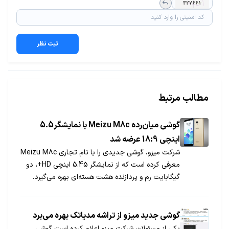
ثبت نظر
مطالب مرتبط
گوشی میان‌رده Meizu M8c با نمایشگر5.5
اینچی 18:9 عرضه شد
شرکت میزو، گوشی جدیدی را با نام تجاری Meizu M8c
معرفی کرده است که از نمایشگر 5.45 اینچی HD+، دو
گیگابایت رم و پردازنده هشت هسته‌ای بهره می‌گیرد.
گوشی جدید میزو از تراشه مدیاتک بهره می‌برد
یکی از مسئولان شرکت میزو اعلام کرده است گوشی