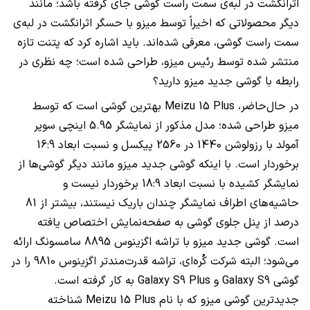
اثرانگشت در لبه‌ی سمت راست گوشی جای گرفته باشد؛ مانند
دیگر محصولاتی که اخیراً توسط میزو با حسگر اثرانگشت در لبه‌ی
سمت راست گوشی، معرفی شده‌اند. باید اشاره کرد که پتنت تازه
منتشر شده توسط رئیس میزو، طراحی شده است؛ چه نظری در
رابطه با گوشی جدید میزو دارید؟
در حال‌حاضر، Meizu 15 Plus بهترین گوشی است که توسط
میزو طراحی شده؛ مدل مذکور از نمایشگر 5.95 اینچی سوپر
آمولد با رزولوشن 1440 در 2560 پیکسل و نسبت ابعاد 16:9
برخوردار است. با اینکه گوشی جدید میزو مانند دیگر گوشی‌ها از
نمایشگر کشیده با نسبت ابعاد 18:9 برخوردار نیست و
حاشیه‌های اطراف نمایشگر چندان باریک نیستند، بیشتر از 81
درصد از پنل جلوی گوشی به صفحه‌نمایش اختصاص یافته
است. گوشی جدید میزو با تراشه اگزینوس 8895 سامسونگ ارائه
می‌شود؛ البته شرکت کُره‌ای، تراشه قدرت‌مندتر اگزینوس 9810 را در
گوشی Galaxy S9 و Galaxy S9 Plus به کار گرفته است.
جدیدترین گوشی میزو که با نام Meizu 15 Plus شناخته