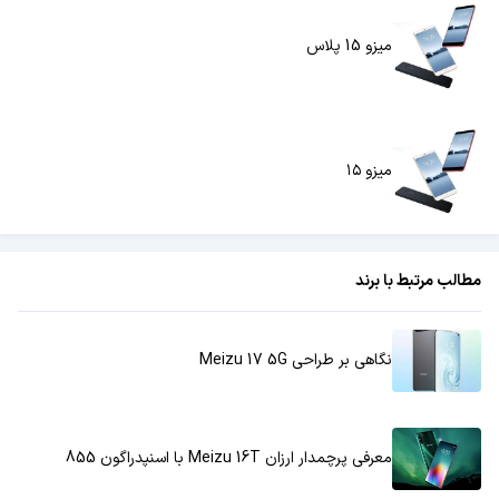
میزو 15 پلاس
میزو ۱۵
مطالب مرتبط با برند
نگاهی بر طراحی Meizu 17 5G
معرفی پرچمدار ارزان Meizu 16T با اسنپدراگون 855