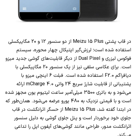
در قاب پشتی Meizu 15 Plus از دو سنسور 12 و 20 مگاپیکسلی
استفاده شده است؛ لرزش‌گیر اپتیکال چهار محوره، سیستم
فوکوس لیزری و Dual Pixel از دیگر قابلیت‌های گوشی جدید میزو
است. برای عکاسی سلفی نیز از یک سنسور 20 مگاپیکسلی با
دیافراگم F2.0 استفاده شده است. فبلت 6 اینچی میزو با
پشتیبانی از قابلیت شارژ سریع 24 واتی mCharge 4.0 ارائه
می‌شود و به باتری 3500 میلی‌آمپر ساعت لیتیوم یون مجهز شده
است و با قیمتی نزدیک به 480 یورو عرضه می‌شود. همان‌طور که
در ابتدا گفته شد، Meizu 15 Plus از حسگر اثرانگشت در قاب
جلوی خود برخوردار است و پنل جلوی گوشی به دلیل سنسور
اثرانگشت مدور، طراحی مانند گوشی‌های آیفون اپل را تداعی
می‌کند.