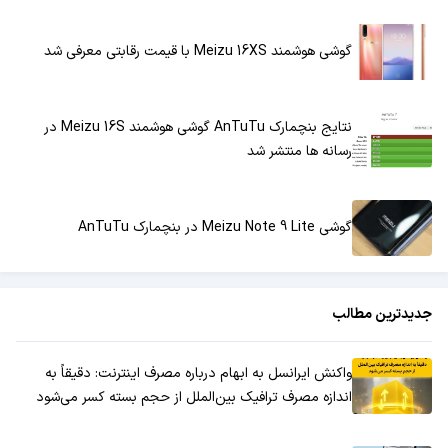
گوشی هوشمند Meizu 16XS با قیمت رقابتی معرفی شد
نتایج بنچمارک AnTuTu گوشی هوشمند Meizu 16S در
رسانه ها منتشر شد
گوشی Meizu Note 9 Lite در بنچمارک AnTuTu
جدیدترین مطالب
واکنش ایرانسل به ابهام درباره مصرف اینترنت: دقیقاً به
اندازه مصرف ترافیک بین‌الملل از حجم بسته کسر می‌شود