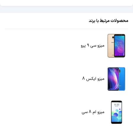
محصولات مرتبط با برند
میزو سی ۹ پرو
میزو ایکس 8
میزو ام 8 سی