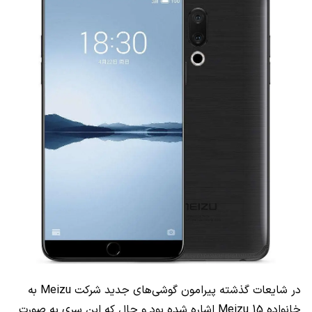
در شایعات گذشته پیرامون گوشی‌های جدید شرکت Meizu به
خانواده Meizu 15 اشاره شده بود و حال که این سری به صورت