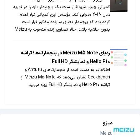
کمپانی چینی میزو قرار است یک پرچم‌دار تازه را در فوریه
سال 2018 معرفی کند. مؤسس این کمپانی قبلا اعلام
کرده بود که پرچم‌دار بعدی سازنده مذکور قرار است
بدون حاشیه باشد. حالا تصاویر زنده منسوب به Meizu
15 Plus فاش شدند اما طراحی این گوشی اصلا بدون
حاشیه به نظر نمی‌رسد.
ردپای Meizu M5 Note در بنچمارک‌ها؛ تراشه
Helio P10 و نمایشگر Full HD
اطلاعات به دست آمده از بنچمارک‌های Antutu و
Geekbench نشان می‌دهد که Meizu M5 Note از
تراشه Helio P10 و نمایشگر Full HD بهره می‌برد.
میزو
Meizu