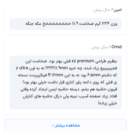
امین
8 سال پیش
وزن 236 گرم ضخامت 11.9 خخخخخخخخخ مگه جنگه
Omid
8 سال پیش
بنظرم طراحی xz premium قبلی بهتر بود. ضخامت این
فجییییییع زیاد شده، چه خبره 11.9mm؟!؟!؟! نه به اون z ultra
که داشتم 6.5mm بود نه به این 12mm !!! فینگرپرینت نسخه
ی قبلی که روی دکمه پاور کناری قرار داشت خیلی بهتر بود!
قربون حاشیه هم بشم، درسته حاشیه ایمن ایجاد کرده وقتی
افتاد زیاد صفحه آسیب نبینه ولی درکل حاشیه های کنارش
خیلی زیاده!
مشاهده بیشتر