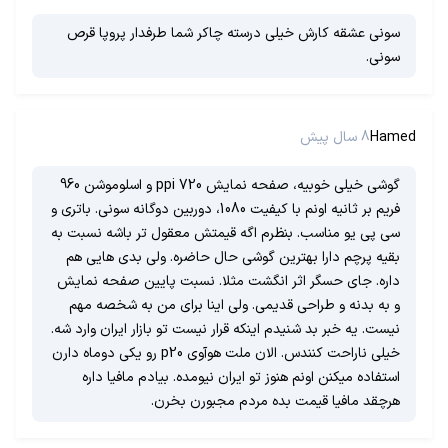
سونی عشقه کارش خیلی درسته چاکر شما طرفدار پروپا قرص
سونی.
Hamed
8 سال پیش
گوشی خیلی خوبیه، صفحه نمایش 720 ppi و اسلوموشن 960
فریم بر ثانیه اونم با کیفیت 1080، دوربین دوگانه سونی. باتری و
سی پی یو مناسب. بنظرم اگه قیمتش معقول تر باشه نسبت به
بقیه پرچم دارا بهترین گوشی حال حاضره. ولی بدی هایی هم
داره. جای حسگر اثر انگشت مثلا. نسبت پایین صفحه نمایش
و به بدنه و طراحی قدیمی. ولی اینا برای من به شخصه مهم
نیست. یه خبر بد شنیدم اینکه قرار نیست تو بازار ایران وارد شه.
خیلی ناراحت کنندس. الان ملت هوآوی p20 رو یکی دوماه دارن
استفاده میکنن اونم هنوز تو ایران نیومده. بیادم مافیا داره
هرچقد مافیا قیمت بده مردم مجبورن بخرن.