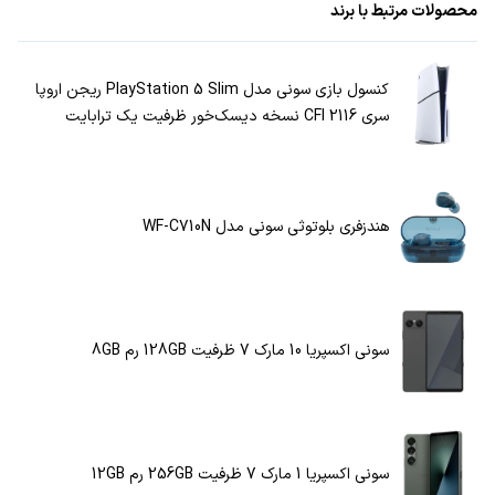
محصولات مرتبط با برند
کنسول بازی سونی مدل PlayStation 5 Slim ریجن اروپا
سری CFI 2116 نسخه دیسک‌خور ظرفیت یک ترابایت
هندزفری بلوتوثی سونی مدل WF-C710N
سونی اکسپریا 10 مارک 7 ظرفیت 128GB رم 8GB
سونی اکسپریا 1 مارک 7 ظرفیت 256GB رم 12GB