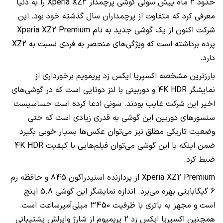
حدود 2 ماه پیش سونی گوشی پرچمدار
Xperia XZ2
را به دنیا
معرفی کرد که متفاوت از پرچمداران سال گذشته خود بود. این
شرکت اکنون از یک گوشی جدید به نام
Xperia XZ2 Premium
پرده برداشته است که ویژگی‌های منحصر به فردی نسبت به
XZ2
دارد.
بارزترین مشخصه اکسپریا ایکس زد پریمویم برخورداری از
نمایشگر
4K HDR
و دوربینی با لنز دوتایی است که در گوشی‌های
اخیر این شرکت غایب بودند. سونی ادعا کرده است حساسیست
سنسورهای دوربین این گوشی به قدری زیادی است که حتی
وضعیت تاریکی مطلق نیز می‌توان عکس‌ها بسیار خوبی بگیرد
ضمن اینکه با این گوشی می‌توان فیلم‌هایی با کیفیت
4K HDR
ضبط کرد.
Xperia XZ2 Premium
از پردازنده اسنپدراگون 845 و حافظه رم
6 گیگابایتی بهره می‌برد. اندازه نمایشگر این گوشی 5.8 اینچ
است و مجهز به باتری با ظرفیت 3450 میلی‌آمپرساعت است.
همچنین اکسپریا ایکس زد 2 پریمیوم از شارژ وایرلش پشتیبانی