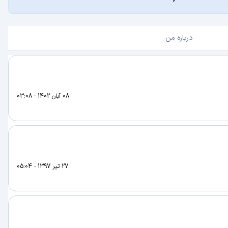
درباره من
08 آبان 1402 - 03:08
27 تیر 1397 - 05:04