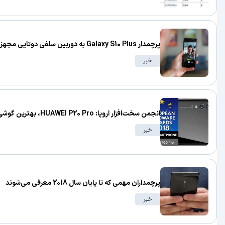
پرچمدار Galaxy S10 Plus به دوربین سلفی دوتایی مجهز خواهد شد
خبر
انجمن سخت‌افزار اروپا: HUAWEI P20 Pro، بهترین گوشی هوشمند سال 2018
خبر
پرچمداران مهمی که تا پایان سال 2018 معرفی می‌شوند
خبر