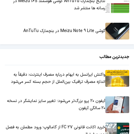
نتایج بنچمارک AnTuTu گوشی هوشمند Meizu 16S در
رسانه ها منتشر شد
گوشی Meizu Note 9 Lite در بنچمارک AnTuTu
جدیدترین مطالب
واکنش ایرانسل به ابهام درباره مصرف اینترنت: دقیقاً به
اندازه مصرف ترافیک بین‌الملل از حجم بسته کسر می‌شود
آیفون ۲۰ پرو بزرگ‌تر می‌شود؛ تغییر سایز نمایشگر در نسخه
۲۰ سالگی آیفون
خرید اکانت قانونی FC 27 از گامالوپ؛ ورود مطمئن به فصل