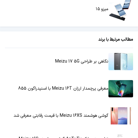
میزو ۱۵
مطالب مرتبط با برند
نگاهی بر طراحی Meizu 17 5G
معرفی پرچمدار ارزان Meizu 16T با اسنپدراگون 855
گوشی هوشمند Meizu 16XS با قیمت رقابتی معرفی شد