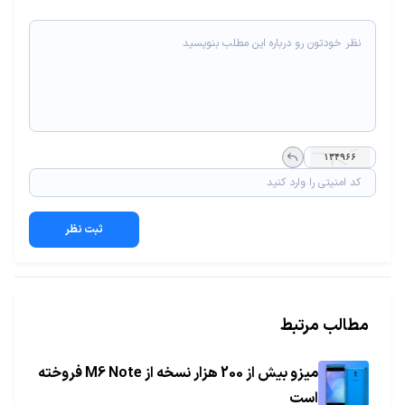
ثبت نظر
مطالب مرتبط
میزو بیش از 200 هزار نسخه از M6 Note فروخته
است