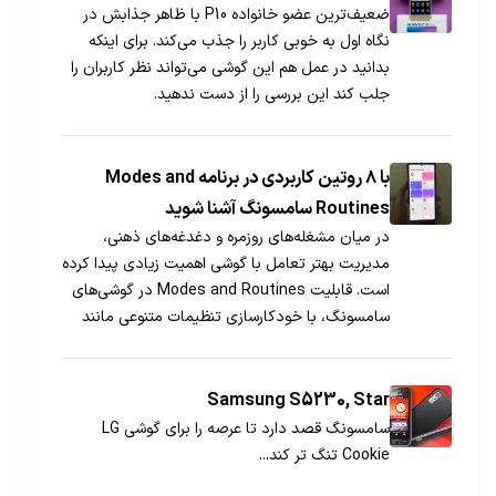
ضعیف‌ترین عضو خانواده P10 با ظاهر جذابش در
نگاه اول به خوبی کاربر را جذب می‌کند. برای اینکه
بدانید در عمل هم این گوشی می‌تواند نظر کاربران را
جلب کند این بررسی را از دست ندهید.
با ۸ روتین کاربردی در برنامه Modes and
Routines سامسونگ آشنا شوید
در میان مشغله‌های روزمره و دغدغه‌های ذهنی،
مدیریت بهتر تعامل با گوشی اهمیت زیادی پیدا کرده
است. قابلیت Modes and Routines در گوشی‌های
سامسونگ، با خودکارسازی تنظیمات متنوعی مانند
فعال‌سازی نور لبه‌ای هنگام لمس حسگر اثر انگشت،
افزایش امنیت شبانه، مدیریت تماس‌ها، و بهینه‌سازی
مصرف باتری، تجربه‌ای هوشمند، زیبا و
Samsung S5230, Star
شخصی‌سازی‌شده را برای کاربران رقم می‌زند.
سامسونگ قصد دارد تا عرصه را برای گوشی LG
Cookie تنگ تر کند...