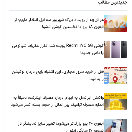
جدیدترین مطالب
هر آن‌چه از رویداد بزرگ شهریور ماه اپل انتظار داریم؛ از
آیفون ۱۸ پرو تا نخستین گوشی تاشو!
گوشی Redmi 17C 5G رویت شد؛ تکرار مکررات شیائومی
با نامی جدید!
قبل از خرید سرور مجازی، این اشتباه رایج درباره لوکیشن
را بدانید!
واکنش ایرانسل به ابهام درباره مصرف اینترنت: دقیقاً به
اندازه مصرف ترافیک بین‌الملل از حجم بسته کسر می‌شود
آیفون ۲۰ پرو بزرگ‌تر می‌شود؛ تغییر سایز نمایشگر در
نسخه ۲۰ سالگی آیفون