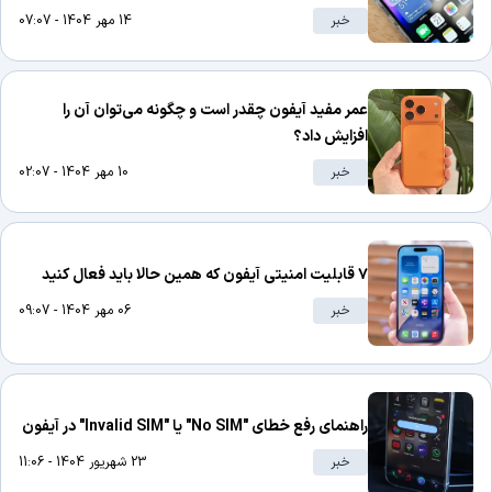
خبر
14 مهر 1404 - 07:07
عمر مفید آیفون چقدر است و چگونه می‌توان آن را
افزایش داد؟
خبر
10 مهر 1404 - 02:07
۷ قابلیت امنیتی آیفون که همین حالا باید فعال کنید
خبر
06 مهر 1404 - 09:07
راهنمای رفع خطای "No SIM" یا "Invalid SIM" در آیفون
خبر
23 شهریور 1404 - 11:06