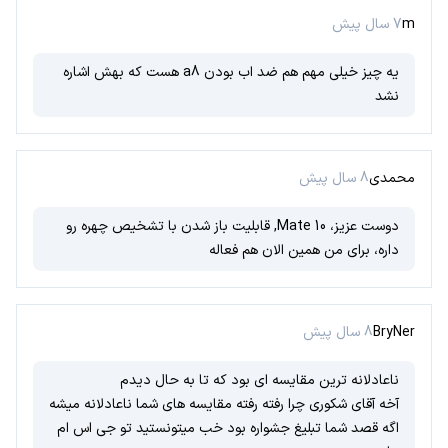
m
7 سال پیش
یه چیز خیلی مهم هم ضد اب بودن a8 هست که بهش اشاره
نشد
محمدی
8 سال پیش
دوست عزیز، Mate 10, قابلیت باز شدن با تشخیص چهره رو
داره، برای من همین الان هم فعاله
BryNer
8 سال پیش
ناعادلانه ترین مقایسه ای بود که تا به حال دیدم
آخه آقای شکوری چرا رفته رفته مقایسه های شما ناعادلانه میشه
اگه قصد شما تبلیغ جشواره بود خب میتونستید تو جی اس ام