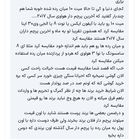
بزاری
کجای دنیا و کی تا حالا میت 10 میان رده شده خوبه شما هم
چندبار گفتید که آخرین پرچم دار هواوی سال 2017......
میت 10 رو باید با آیفون ایکس یا نوت 8 یا الجی وی30 اینا
مقایسه کرد که همشون تقریبا تو یه ماه و اخرین پرچم داران
سال 2017 هستند مقایسه کرد
و میان رده ها رو هم باید هم اندازه خود مقایسه کرد مثلا ای 8
سامسونگ با نوا 3 هواوی که هردو از پردازنده میان رده استفاده
میکنن مقایسه کرد
خب اگه قصد شما مقایسه قیمت هست خیالت راحت کسی
الان گوشی نمیخره اگه احیانا سنگی چیزی خورد سر کسی که بره
خرید گوشی کنه که اونم صد در صد پولدار هست
الان شرایط خرید برند ها چه از نظر گمرگ و تحریم ها و واردات
باهم فرق میکنه و الان به هیچ وج نباید برند ها رو قیمتی
مقایسه کرد
و درضمن بعضی ها برند پرست هستند شاید با اون قیمت
میتوند پرچم دار فلان برند بخرند ولی طرف دوست داره با اون
پول یه میان رده یا پرچم دار سال گذشته اون برندی که دوس
داره بخره