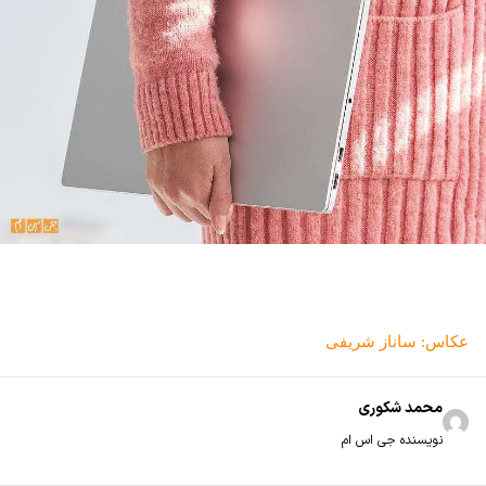
عکاس: ساناز شریفی
محمد شکوری
نویسنده جی اس ام