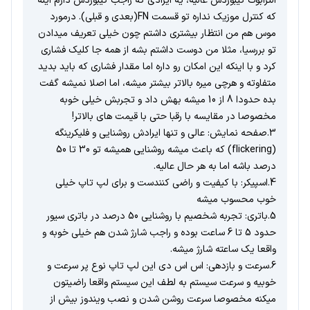
الترابوک کیبوردش عالیه، یه ایرادی که راجب کیبوردش دارم اینه
که کنترل موزیک نداره تو قسمت FN(بعدی و قبلی). درمورد
موس هم من انتظار بیشتری داشتم چون خیلی تعریف میدادن
تو بررسیا، مثلا من دوست داشتم بشه از همه جا کلیک فشاری
کرد و با اینکه این امکان رو داره اما مقدار فشاری که باید بدید
متفاوته و هرچی میره بالاتر بیشتر میشه، اما اصلا نمیشه گفت
بده حدودا 8 از 10 میشه بهش داد و تجربش خیلی خوبه
مخصوصا در مقایسه با رقبا حتی با قیمت های بالاتر!
3.صفحه نمایش: عالی و تنها ایرادش روشنایی و فلیکرینگه
(flickering) که باعث میشه روشنایی همیشه تو 30 تا 50
درصد باشه اما به هر حال عالیه.
4.اسپیکر: با کیفیت و راضی کنندست و برای لپ تاپ خیلی
خوب محسوب میشه
5.باتری: تجربه شخصیم با روشنایی 50 درصد در باتری سیور
حدود 5 تا 6 ساعت بوده و راجب شارژ شدن هم خیلی خوبه و
واقعا یک ساعته شارژ میشه.
6.سرعت و بازدهی: اس اس دی این لپ تاپ نوع پر سرعت و
خوبیه و سرعت سیستم به لطف این سیستم واقعا راضیتون
میکنه مخصوصا سرعت روشن شدن و نصب ویندوز بیش از