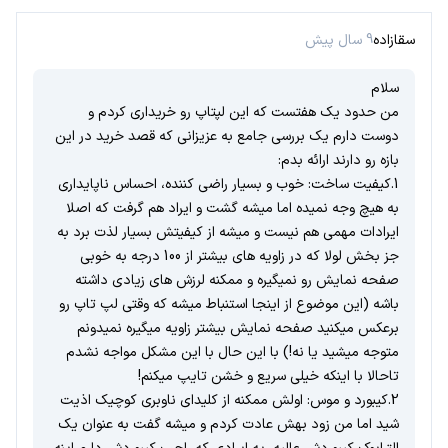
سقازاده
9 سال پیش
سلام
من حدود یک هفتست که این لپتاپ رو خریداری کردم و
دوست دارم یک بررسی جامع به عزیزانی که قصد خرید در این
بازه رو دارند ارائه بدم:
1.کیفیت ساخت: خوب و بسیار راضی کننده، احساس ناپایداری
به هیچ وجه نمیده اما میشه گشت و ایراد هم گرفت که اصلا
ایرادات مهمی هم نیست و میشه از کیفیتش بسیار لذت برد به
جز بخش لولا که در زاویه های بیشتر از 100 درجه به خوبی
صفحه نمایش رو نمیگیره و ممکنه لرزش های زیادی داشته
باشه (این موضوع از اینجا استنباط میشه که وقتی لپ تاپ رو
برعکس میکنید صفحه نمایش بیشتر زاویه میگیره نمیدونم
متوجه میشید یا نه!) با این حال با این مشکل مواجه نشدم
تاحالا با اینکه خیلی سریع و خشن تایپ میکنم!
2.کیبورد و موس: اولش ممکنه از کلیدای ناوبری کوچیک اذیت
شید اما من زود بهش عادت کردم و میشه گفت به عنوان یک