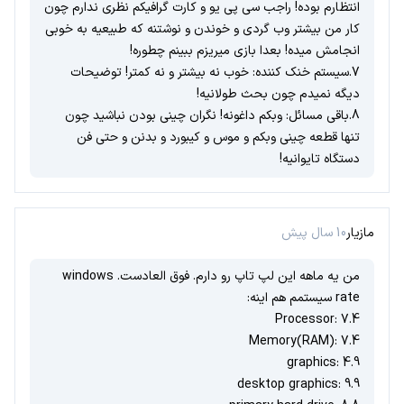
انتظارم بوده! راجب سی پی یو و کارت گرافیکم نظری ندارم چون
کار من بیشتر وب گردی و خوندن و نوشتنه که طبیعیه به خوبی
انجامش میده! بعدا بازی میریزم ببینم چطوره!
7.سیستم خنک کننده: خوب نه بیشتر و نه کمتر! توضیحات
دیگه نمیدم چون بحث طولانیه!
8.باقی مسائل: وبکم داغونه! نگران چینی بودن نباشید چون
تنها قطعه چینی وبکم و موس و کیبورد و بدنن و حتی فن
دستگاه تایوانیه!
مازیار
10 سال پیش
من یه ماهه این لپ تاپ رو دارم. فوق العادست. windows
rate سیستمم هم اینه:
Processor: 7.4
Memory(RAM): 7.4
graphics: 4.9
desktop graphics: 9.9