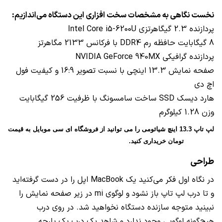
نخست نگاهی به مشخصات سخت افزاری این دستگاه می‌اندازیم:
پردازنده 2.3 گیگاهرتزی
Intel Core i5-6200U
8 گیگابایت حافظه رم
DDR4
با فرکانس 2133 مگاهرتز
پردازنده گرافیکی
NVIDIA GeForce 940MX
صفحه نمایش 13.3 اینچی با نسبت تصویر 16:9 و کیفیت فول
اچ دی
هارد دیسک
SSD
ساخت سامسونگ با ظرفیت 256 گیگابایت
وزن 1.28 کیلوگرم
لپ تاپ 13.3 اینچ شیائومی را می توانید از فروشگاه ای سی موبایل به قیمت 
3/200/000 تومان خریداری کنید.
طراحی
در نگاه اول فکر می‌کنید یک
MacBook
اپل را در دست گرفته‌اید
و تا درب لپ تاپ باز نشود و لوگوی
mi
در زیر صفحه نمایش را
نبینید متوجه سازنده دستگاه نخواهید شد. در روی درب
هیچ‌گونه لوگویی وجود ندارد و شاهد یک درب یک پارچه