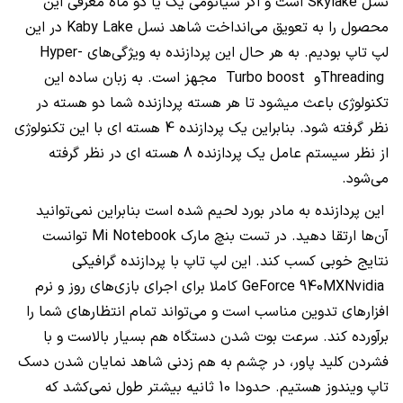
نسل
Skylake
است و اگر شیائومی یک یا دو ماه معرفی این
محصول را به تعویق می‌انداخت شاهد نسل
Kaby Lake
در این
لپ تاپ بودیم. به هر حال این پردازنده به ویژگی‌های
Hyper-
Threading
و
Turbo boost
مجهز است. به زبان ساده این
تکنولوژی باعث میشود تا هر هسته پردازنده شما دو هسته در
نظر گرفته شود. بنابراین یک پردازنده 4 هسته ای با این تکنولوژی
از نظر سیستم عامل یک پردازنده 8 هسته ای در نظر گرفته
می‌شود.
این پردازنده به مادر بورد لحیم شده است بنابراین نمی‌توانید
آن‌ها ارتقا دهید. در تست بنچ مارک
Mi Notebook
توانست
نتایج خوبی کسب کند. این لپ تاپ با پردازنده گرافیکی
Nvidia
GeForce 940MX
کاملا برای اجرای بازی‌های روز و نرم
افزارهای تدوین مناسب است و می‌تواند تمام انتظارهای شما را
برآورده کند. سرعت بوت شدن دستگاه هم بسیار بالاست و با
فشردن کلید پاور، در چشم به هم زدنی شاهد نمایان شدن دسک
تاپ ویندوز هستیم. حدودا 10 ثانیه بیشتر طول نمی‌کشد که