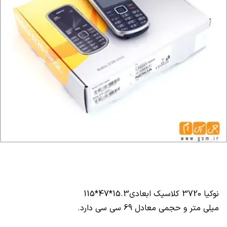
نوکیا 3720 کلاسیک ابعادی15.3*47*115
میلی متر و حجمی معادل 69 سی سی دارد.